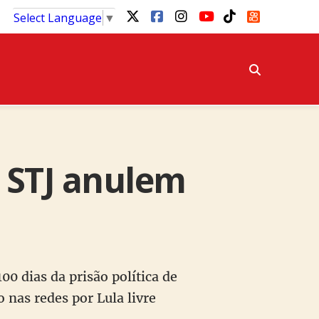
Select Language
▼
e STJ anulem
0 dias da prisão política de
 nas redes por Lula livre