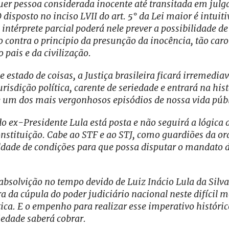
uer pessoa considerada inocente até transitada em jul
disposto no inciso LVII do art. 5° da Lei maior é intuit
intérprete parcial poderá nele prever a possibilidade d
 contra o principio da presunção da inocência, tão caro
 pais e da civilização.
e estado de coisas, a Justiça brasileira ficará irremedi
risdição política, carente de seriedade e entrará na hi
e um dos mais vergonhosos episódios de nossa vida públ
o ex-Presidente Lula está posta e não seguirá a lógica 
stituição. Cabe ao STF e ao STJ, como guardiões da or
aldade de condições para que possa disputar o mandato 
 absolvição no tempo devido de Luiz Inácio Lula da Silva
a da cúpula do poder judiciário nacional neste difícil
tica. E o empenho para realizar esse imperativo históric
iedade saberá cobrar.