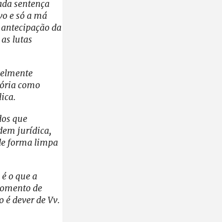
gada sentença
ivo e só a má
e antecipação da
 as lutas
avelmente
stória como
ica.
dos que
dem jurídica,
de forma limpa
 é o que a
 momento de
o é dever de Vv.