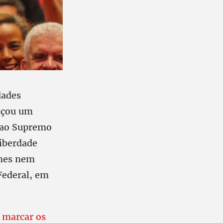
dades
ançou um
e ao Supremo
liberdade
imes nem
Federal, em
 marcar os