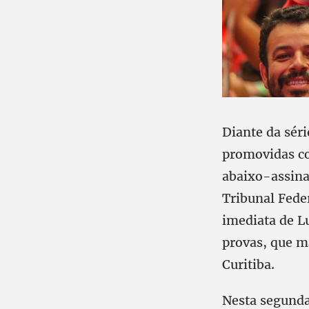
Diante da séri
promovidas co
abaixo-assina
Tribunal Feder
imediata de L
provas, que m
Curitiba.
Nesta segunda