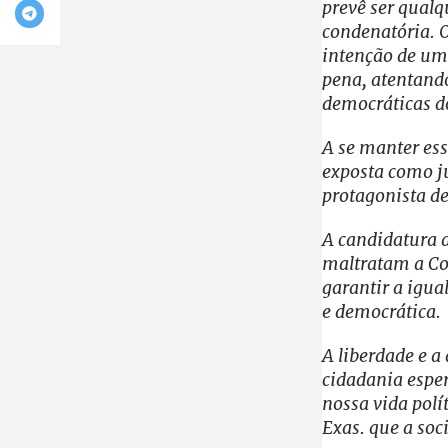
prevê ser qualq
condenatória. O 
intenção de um 
pena, atentando
democráticas do
A se manter ess
exposta como ju
protagonista d
A candidatura d
maltratam a Con
garantir a igu
e democrática.
A liberdade e a
cidadania esper
nossa vida polí
Exas. que a soc