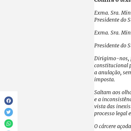
Exma. Sra. Min
Presidente do 
Exma. Sra. Mini
Presidente do S
Dirigimo-nos, p
constitucional 
a anulação, sem
imposta.
Saltam aos olho
e a inconsistên
vista das inexi
processo legal 
O cárcere açoda