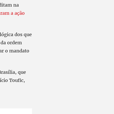
editam na
aram a ação
lógica dos que
s da ordem
tar o mandato
rasília, que
ício Toufic,