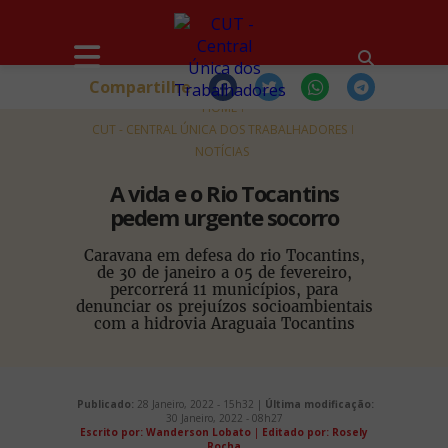
Compartilhe
HOME
CUT - CENTRAL ÚNICA DOS TRABALHADORES
NOTÍCIAS
A vida e o Rio Tocantins
pedem urgente socorro
Caravana em defesa do rio Tocantins,
de 30 de janeiro a 05 de fevereiro,
percorrerá 11 municípios, para
denunciar os prejuízos socioambientais
com a hidrovia Araguaia Tocantins
Publicado:
28 Janeiro, 2022 - 15h32 |
Última modificação:
30 Janeiro, 2022 - 08h27
Escrito por: Wanderson Lobato
|
Editado por: Rosely
Rocha