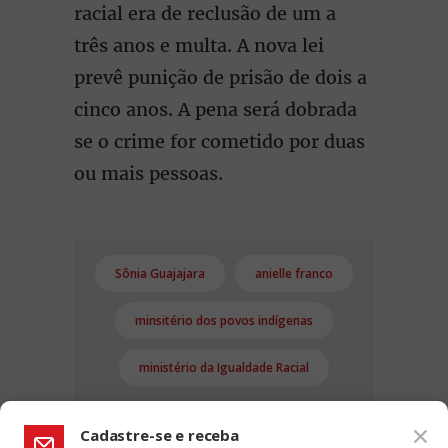
racial era de reclusão de um a
três anos e multa. A nova lei
prevê punição de prisão de dois a
cinco anos. A pena será dobrada
se o crime for cometido por duas
ou mais pessoas.
Sônia Guajajara
anielle franco
minsitério dos povos indígenas
ministério da Igualdade Racial
Cadastre-se e receba