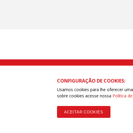
Rua Caetano Pinto nº 575 CEP 03041-
CONFIGURAÇÃO DE COOKIES:
Usamos cookies para lhe oferecer uma e
sobre cookies acesse nossa
Política d
Copyleft CUT Central Única dos Trabalhadores 3.960 - Entidades Filia
ACEITAR COOKIES