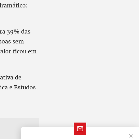
dramático:
tra 39% das
ssoas sem
alor ficou em
ativa de
ica e Estudos