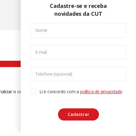
Cadastre-se e receba
novidades da CUT
Nome
E-mail
Telefone (opcional)
nalizar o conteúdo. Para saber mais
Lí e concordo com a
política de privacidade
ase
Cadastrar
CTRL+F2