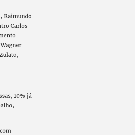
ho, Raimundo
ntro Carlos
amento
, Wagner
Zulato,
ssas, 10% já
alho,
 com