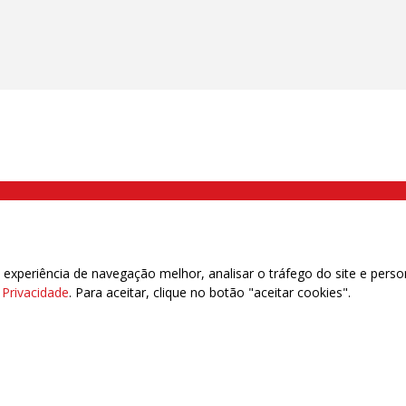
000 Brás, São Paulo/SP | Telefone (11) 2108 9200 - Fax (11) 2108 9310
xperiência de navegação melhor, analisar o tráfego do site e perso
e Privacidade
. Para aceitar, clique no botão "aceitar cookies".
das | 7.933.029 - Trabalhadores(as) Associados | 25.831.443 - Trabalhadores(as) na B