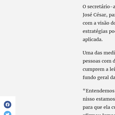
O secretário-
José César, pa
com a visão do
estratégias p
aplicada.
Uma das medid
pessoas com d
cumprem a lei
fundo geral d
“Entendemos qu
nisso estamos
para que ela c