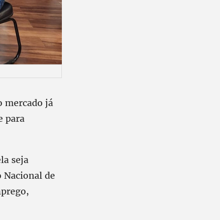
ao mercado já
e para
la seja
o Nacional de
mprego,