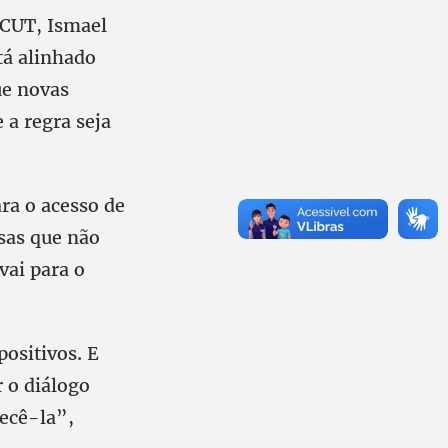
 CUT, Ismael
tá alinhado
ue novas
 a regra seja
ra o acesso de
sas que não
vai para o
positivos. E
 o diálogo
uecê-la”,