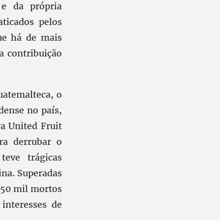
 e da própria
ticados pelos
ue há de mais
a contribuição
uatemalteca, o
idense no país,
a United Fruit
ra derrubar o
eve trágicas
ina. Superadas
250 mil mortos
interesses de