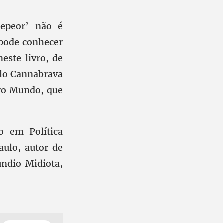
epeor’ não é
 pode conhecer
este livro, de
aulo Cannabrava
iro Mundo, que
 em Política
aulo, autor de
úndio Midiota,