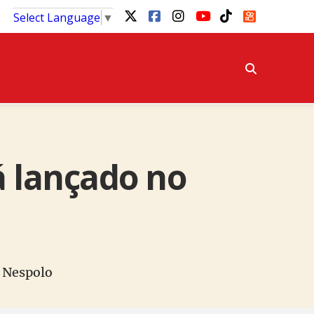
Select Language
▼
á lançado no
r Nespolo