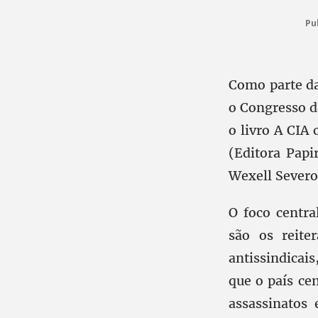
Pu
Como parte da
o Congresso d
o livro A CIA
(Editora Papi
Wexell Severo
O foco centra
são os reite
antissindicai
que o país c
assassinatos