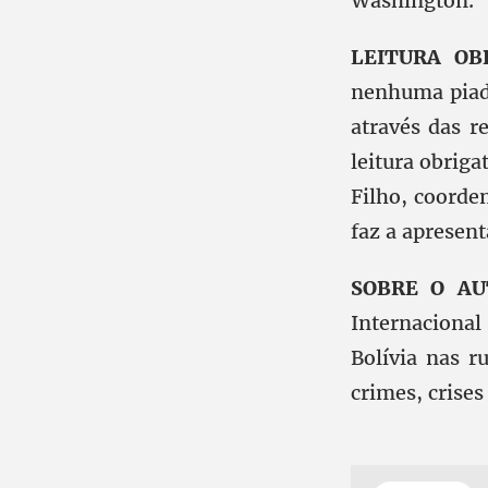
Washington.
LEITURA OB
nenhuma piada
através das r
leitura obriga
Filho, coorde
faz a apresent
SOBRE O AU
Internacional
Bolívia nas r
crimes, crises