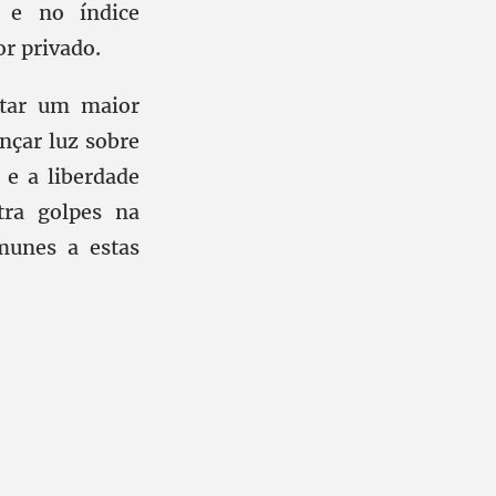
s e no índice
or privado.
itar um maior
nçar luz sobre
 e a liberdade
tra golpes na
munes a estas