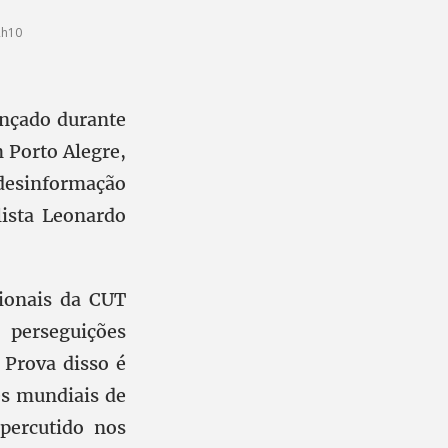
2h10
ançado durante
 Porto Alegre,
 desinformação
lista Leonardo
cionais da CUT
 perseguições
 Prova disso é
s mundiais de
percutido nos