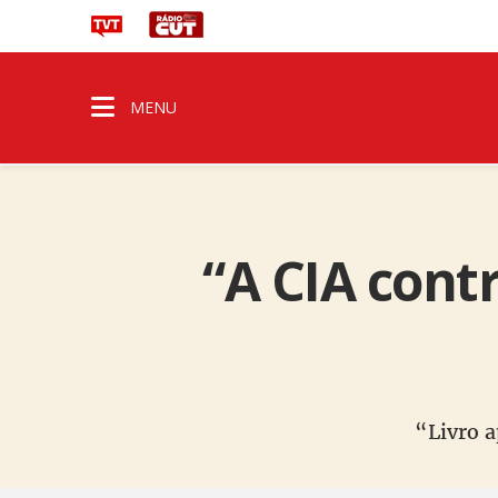
MENU
“A CIA cont
“Livro a