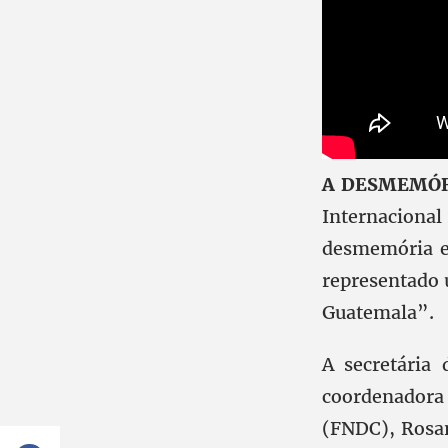
A DESMEMÓ
Internacional
desmemória e
representado 
Guatemala”.
A secretária
coordenador
(FNDC), Rosan