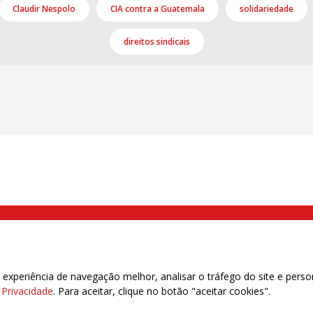
Claudir Nespolo
CIA contra a Guatemala
solidariedade
direitos sindicais
000 Brás, São Paulo/SP | Telefone (11) 2108 9200 - Fax (11) 2108 9310
xperiência de navegação melhor, analisar o tráfego do site e perso
e Privacidade
. Para aceitar, clique no botão "aceitar cookies".