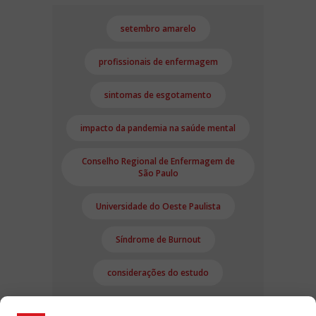
setembro amarelo
profissionais de enfermagem
sintomas de esgotamento
impacto da pandemia na saúde mental
Conselho Regional de Enfermagem de
São Paulo
Universidade do Oeste Paulista
Síndrome de Burnout
considerações do estudo