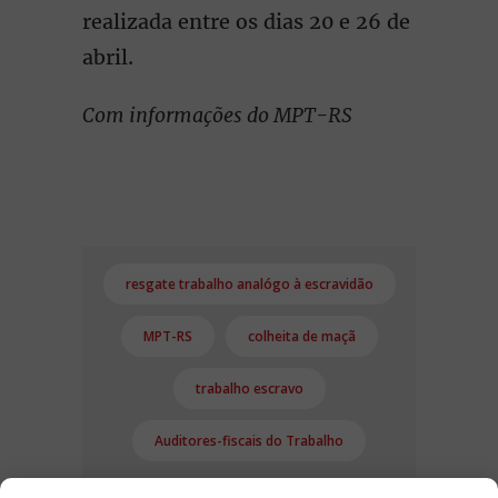
realizada entre os dias 20 e 26 de
abril.
Com informações do MPT-RS
resgate trabalho analógo à escravidão
MPT-RS
colheita de maçã
trabalho escravo
Auditores-fiscais do Trabalho