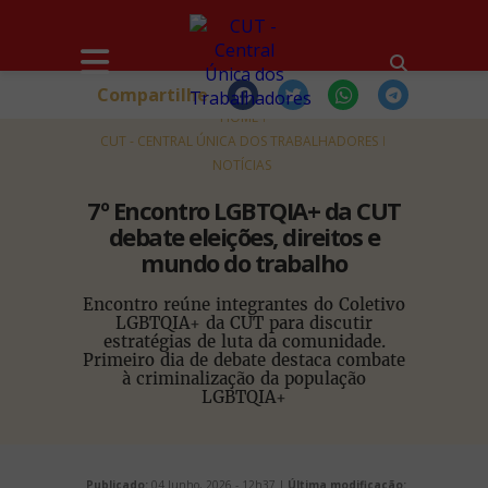
Compartilhe
HOME
CUT - CENTRAL ÚNICA DOS TRABALHADORES
NOTÍCIAS
7º Encontro LGBTQIA+ da CUT
debate eleições, direitos e
mundo do trabalho
Encontro reúne integrantes do Coletivo
LGBTQIA+ da CUT para discutir
estratégias de luta da comunidade.
Primeiro dia de debate destaca combate
à criminalização da população
LGBTQIA+
Publicado:
04 Junho, 2026 - 12h37 |
Última modificação: