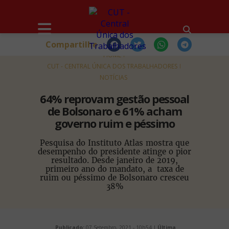
Compartilhe
HOME
CUT - CENTRAL ÚNICA DOS TRABALHADORES
NOTÍCIAS
64% reprovam gestão pessoal
de Bolsonaro e 61% acham
governo ruim e péssimo
Pesquisa do Instituto Atlas mostra que
desempenho do presidente atinge o pior
resultado. Desde janeiro de 2019,
primeiro ano do mandato, a taxa de
ruim ou péssimo de Bolsonaro cresceu
38%
Publicado:
07 Setembro, 2021 - 10h54 |
Última