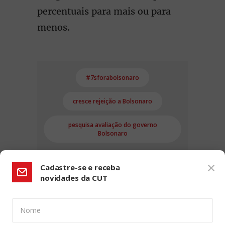
percentuais para mais ou para
menos.
#7sforabolsonaro
cresce rejeição a Bolsonaro
pesquisa avaliação do governo
Bolsonaro
Cadastre-se e receba
novidades da CUT
Nome