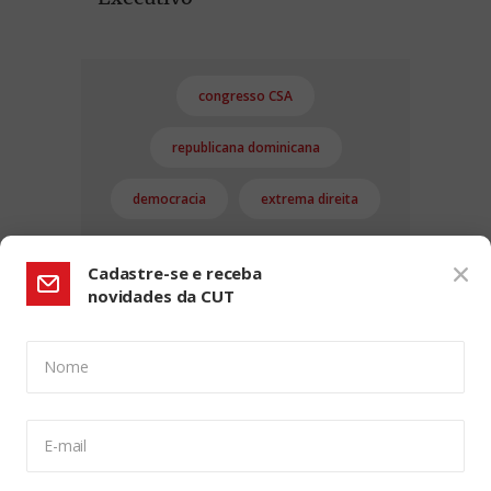
congresso CSA
republicana dominicana
democracia
extrema direita
Cadastre-se e receba
novidades da CUT
Nome
CONFIGURAÇÃO DE COOKIES:
E-mail
Usamos cookies para lhe oferecer uma experiência de