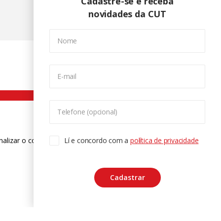
Cadastre-se e receba
novidades da CUT
Nome
E-mail
Telefone (opcional)
nalizar o conteúdo. Para saber mais
Lí e concordo com a
política de privacidade
ase
Cadastrar
CTRL+F2