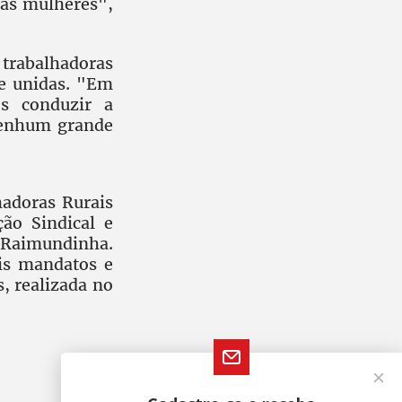
as mulheres",
 trabalhadoras
 e unidas. "Em
s conduzir a
nenhum grande
hadoras Rurais
ão Sindical e
 Raimundinha.
is mandatos e
, realizada no