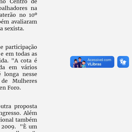
no Centro de
balhadores na
aterão no 10º
bém avaliaram
a sexista.
e participação
 e em todas as
da. "A cota é
ída em vários
é longa nesse
 de Mulheres
en Foro.
utra proposta
ngresso. Além
acional também
de 2009. "È um