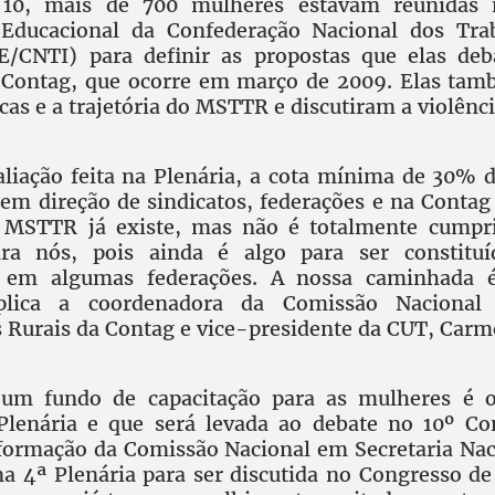
 10, mais de 700 mulheres estavam reunidas 
Educacional da Confederação Nacional dos Tra
TE/CNTI) para definir as propostas que elas deb
 Contag, que ocorre em março de 2009. Elas tam
icas e a trajetória do MSTTR e discutiram a violênci
liação feita na Plenária, a cota mínima de 30% d
em direção de sindicatos, federações e na Contag
o MSTTR já existe, mas não é totalmente cumpri
ara nós, pois ainda é algo para ser constitu
 em algumas federações. A nossa caminhada 
xplica a coordenadora da Comissão Nacional
 Rurais da Contag e vice-presidente da CUT, Carm
 um fundo de capacitação para as mulheres é o
Plenária e que será levada ao debate no 10º Co
sformação da Comissão Nacional em Secretaria N
na 4ª Plenária para ser discutida no Congresso 