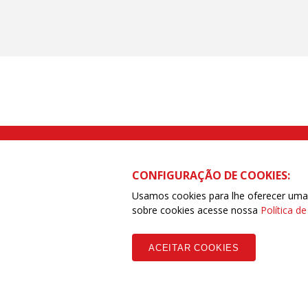
Rua Caetano Pinto nº 575 CEP 03041-
CONFIGURAÇÃO DE COOKIES:
Usamos cookies para lhe oferecer uma e
sobre cookies acesse nossa
Política d
Copyleft CUT Central Única dos Trabalhadores 3.960 - Entidades Filia
ACEITAR COOKIES