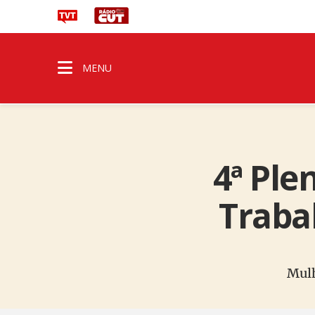
MENU
4ª Ple
Traba
Mulh