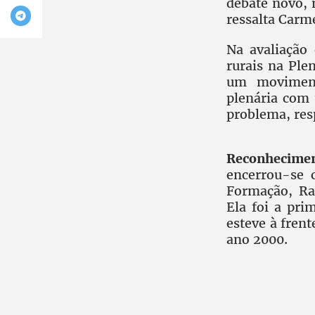
debate novo,
ressalta Carm
Na avaliação 
rurais na Ple
um moviment
plenária com
problema, res
Reconhecime
encerrou-se 
Formação, Ra
Ela foi a pr
esteve à fren
ano 2000.