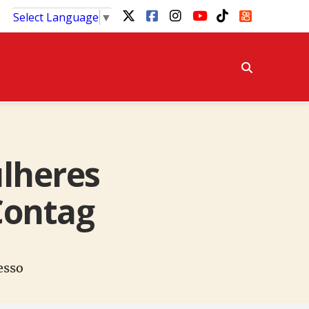
Select Language
▼
ulheres
Contag
resso