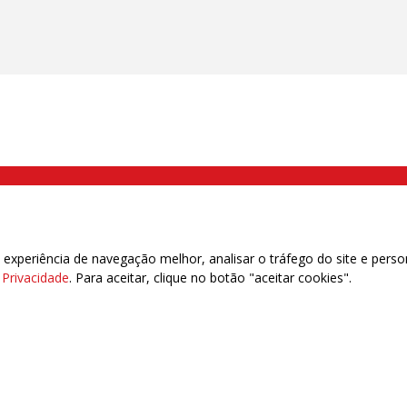
000 Brás, São Paulo/SP | Telefone (11) 2108 9200 - Fax (11) 2108 9310
xperiência de navegação melhor, analisar o tráfego do site e perso
e Privacidade
. Para aceitar, clique no botão "aceitar cookies".
das | 7.933.029 - Trabalhadores(as) Associados | 25.831.443 - Trabalhadores(as) na B