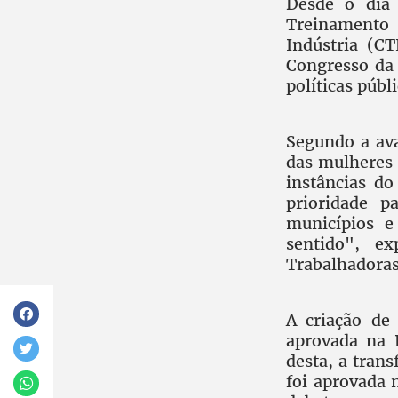
Desde o dia
Treinamento 
Indústria (C
Congresso da
políticas públ
Segundo a ava
das mulheres 
instâncias d
prioridade p
municípios e
sentido", e
Trabalhadoras
A criação de
aprovada na 
desta, a tran
foi aprovada 