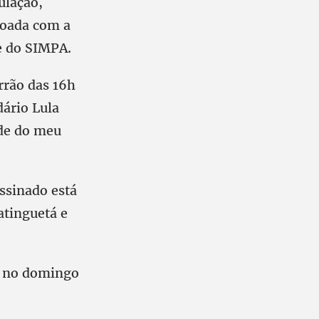
ulação,
joada com a
e do SIMPA.
rrão das 16h
dário Lula
ade do meu
assinado está
atinguetá e
s no domingo