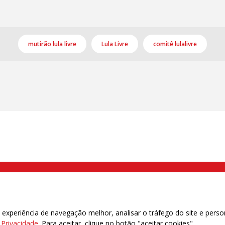
mutirão lula livre
Lula Livre
comitê lulalivre
000 Brás, São Paulo/SP | Telefone (11) 2108 9200 - Fax (11) 2108 9310
xperiência de navegação melhor, analisar o tráfego do site e perso
e Privacidade
. Para aceitar, clique no botão "aceitar cookies".