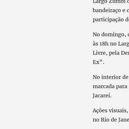
Largo Zumbi d
bandeiraço e 
participação 
No domingo, d
às 18h no Lar
Livre, pela D
Ex”.
No interior de
marcada para 
Jacareí.
Ações visuais
no Rio de Jane