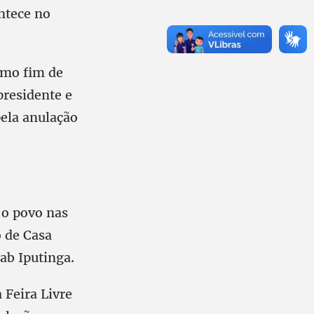
ontece no
imo fim de
presidente e
ela anulação
 o povo nas
o de Casa
ab Iputinga.
 Feira Livre