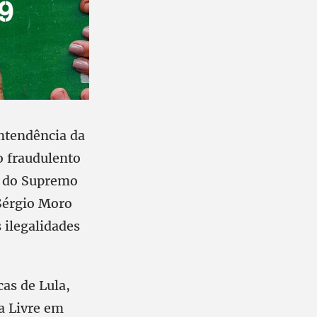
intendência da
o fraudulento
s do Supremo
Sérgio Moro
 ilegalidades
cas de Lula,
la Livre em