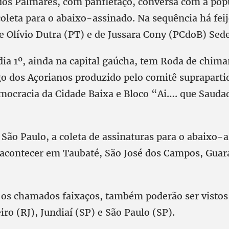
os Palmares, com panfletaço, conversa com a pop
coleta para o abaixo-assinado. Na sequência há fei
de Olívio Dutra (PT) e de Jussara Cony (PCdoB) Sed
ia 1º, ainda na capital gaúcha, tem Roda de chima
go dos Açorianos produzido pelo comitê supraparti
emocracia da Cidade Baixa e Bloco “Ai…. que Saud
 São Paulo, a coleta de assinaturas para o abaixo-
acontecer em Taubaté, São José dos Campos, Guar
, os chamados faixaços, também poderão ser visto
iro (RJ), Jundiaí (SP) e São Paulo (SP).