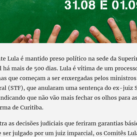
te Lula é mantido preso político na sede da Super
l há mais de 500 dias. Lula é vítima de um process
lhas que começam a ser enxergadas pelos ministro
ral (STF), que anularam uma sentença do ex-juiz 
indicando que não vão mais fechar os olhos para as
urma de Curitiba.
tra as decisões judiciais que feriram garantias bási
 ser julgado por um juiz imparcial, os Comitês Lu