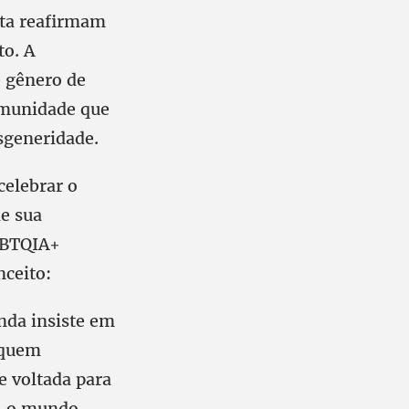
luta reafirmam
to. A
e gênero de
omunidade que
isgeneridade.
celebrar o
de sua
LGBTQIA+
nceito:
nda insiste em
 quem
e voltada para
—, o mundo