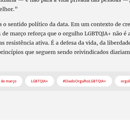
elhor.”
za o sentido político da data. Em um contexto de c
25 de março reforça que o orgulho LGBTQIA+ não é 
s resistência ativa. É a defesa da vida, da liberdad
rincípios que seguem sendo reivindicados diariam
 de março
LGBTQIA+
#DiadoOrgulhoLGBTQIA+
orgu