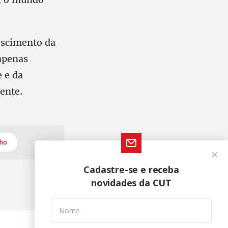
rescimento da
apenas
e e da
ente.
lho
Cadastre-se e receba
novidades da CUT
Nome