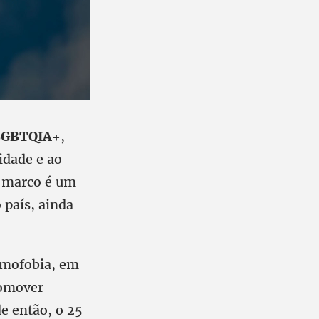
 LGBTQIA+
,
idade e ao
 marco é um
 país, ainda
omofobia, em
romover
e então, o 25