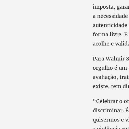
imposta, garan
a necessidade 
autenticidade 
forma livre. 
acolhe e valid
Para Walmir S
orgulho é um 
avaliação, tr
existe, tem di
“Celebrar o o
discriminar. 
quisermos e v
a violência c