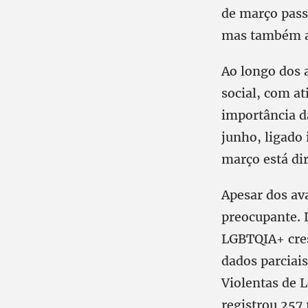
de março passo
mas também a 
Ao longo dos 
social, com at
importância da
junho, ligado
março está dir
Apesar dos av
preocupante. 
LGBTQIA+ cres
dados parciai
Violentas de 
registrou 257