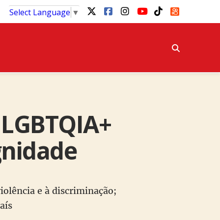
Select Language
▼
o LGBTQIA+
gnidade
iolência e à discriminação;
aís