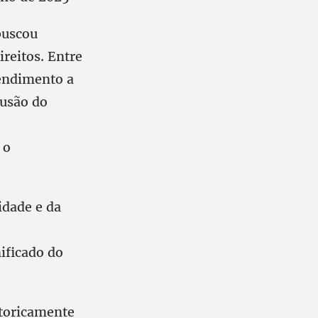
buscou
ireitos. Entre
tendimento a
lusão do
 o
idade e da
nificado do
storicamente