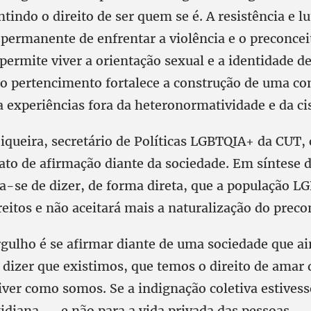
tindo o direito de ser quem se é. A resistência e 
permanente de enfrentar a violência e o preconcei
permite viver a orientação sexual e a identidade d
E o pertencimento fortalece a construção de uma c
a experiências fora da heteronormatividade e da c
iqueira, secretário de Políticas LGBTQIA+ da CUT, 
ato de afirmação diante da sociedade. Em síntese 
ata-se de dizer, de forma direta, que a população 
reitos e não aceitará mais a naturalização do preco
rgulho é se afirmar diante de uma sociedade que ai
É dizer que existimos, que temos o direito de amar
iver como somos. Se a indignação coletiva estivess
otidiana — e não para a vida privada das pessoas 