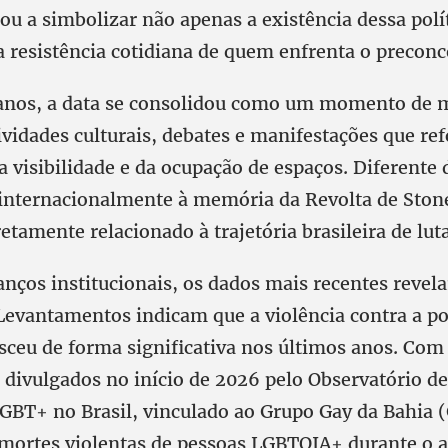
u a simbolizar não apenas a existência dessa polít
resistência cotidiana de quem enfrenta o preconce
anos, a data se consolidou como um momento de 
ividades culturais, debates e manifestações que re
 visibilidade e da ocupação de espaços. Diferente 
 internacionalmente à memória da Revolta de Stone
etamente relacionado à trajetória brasileira de luta
anços institucionais, os dados mais recentes reve
Levantamentos indicam que a violência contra a p
ceu de forma significativa nos últimos anos. Com
s divulgados no início de 2026 pelo Observatório d
LGBT+ no Brasil, vinculado ao Grupo Gay da Bahia (
 mortes violentas de pessoas LGBTQIA+ durante o 