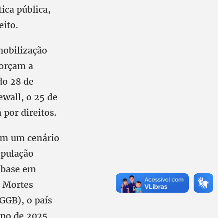
ica pública,
ito.
mobilização
forçam a
do 28 de
wall, o 25 de
 por direitos.
lam um cenário
opulação
 base em
e Mortes
GGB), o país
ano de 2025