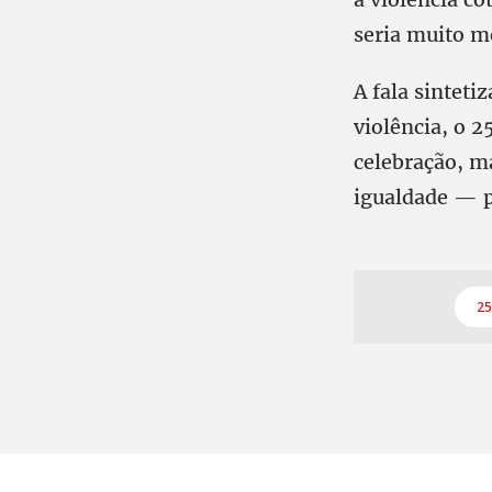
seria muito m
A fala sinteti
violência, o 
celebração, ma
igualdade — p
25