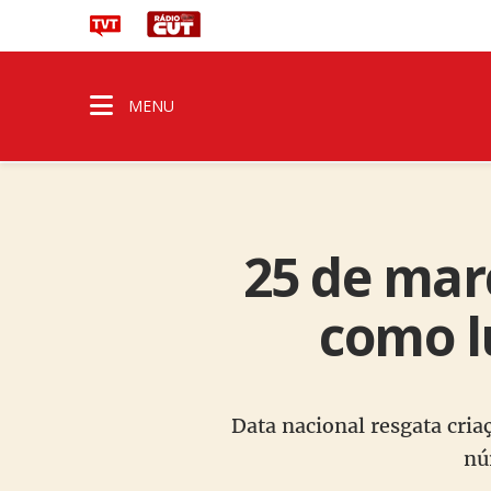
MENU
25 de mar
como l
Data nacional resgata cria
nú