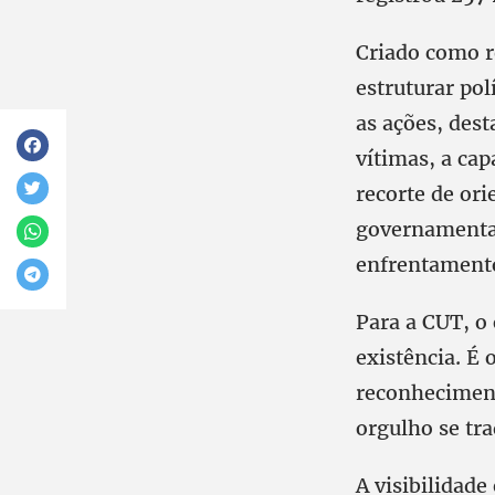
Criado como r
estruturar pol
as ações, des
vítimas, a cap
recorte de ori
governamenta
enfrentamento
Para a CUT, o
existência. É 
reconhecimento
orgulho se tr
A visibilidad