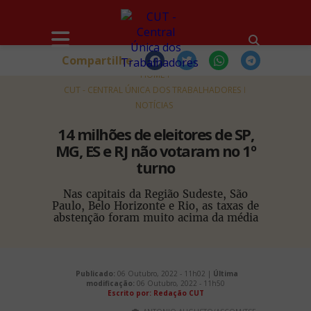
Compartilhe
HOME
CUT - CENTRAL ÚNICA DOS TRABALHADORES
NOTÍCIAS
14 milhões de eleitores de SP,
MG, ES e RJ não votaram no 1º
turno
Nas capitais da Região Sudeste, São
Paulo, Belo Horizonte e Rio, as taxas de
abstenção foram muito acima da média
Publicado:
06 Outubro, 2022 - 11h02 |
Última
modificação:
06 Outubro, 2022 - 11h50
Escrito por: Redação CUT