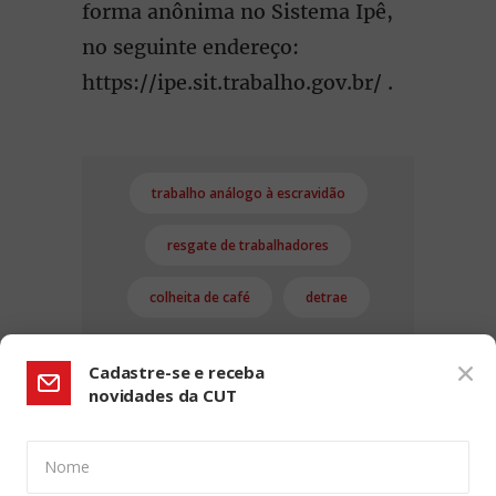
forma anônima no Sistema Ipê,
no seguinte endereço:
https://ipe.sit.trabalho.gov.br/ .
trabalho análogo à escravidão
resgate de trabalhadores
colheita de café
detrae
Cadastre-se e receba
novidades da CUT
Nome