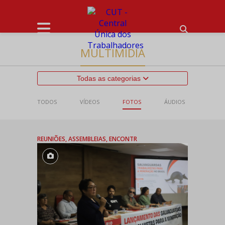
MULTIMÍDIA
Todas as categorias
TODOS
VÍDEOS
FOTOS
ÁUDIOS
REUNIÕES, ASSEMBLEIAS, ENCONTR