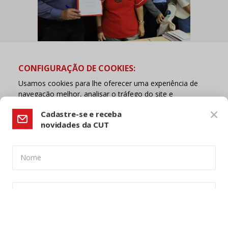
novidades da CUT
Nome
Pela vida das mulheres
CONFIGURAÇÃO DE COOKIES:
E-mail
REUNIÕES, ASSEMBLEIAS, ENCONTR
Usamos cookies para lhe oferecer uma experiência de
navegação melhor, analisar o tráfego do site e
personalizar o conteúdo. Para saber mais sobre cookies
Telefone (opcional)
acesse nossa
Política de Privacidade
. Para aceitar, clique
no botão "aceitar cookies".
Lí e concordo com a
política de privacidade
ACEITAR COOKIES
Cadastrar
Mineração no Brasil
ATOS, MARCHAS, PROTESTOS E MOB