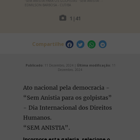
“SEM ANISTIA PARA OS GOLPISTAS” “SEM ANISTIA”. -
EDMILSON BARBOSA - CUT/BA
1
|
41
Compartilhe
Publicado:
11 Dezembro, 2024 |
Última modificação:
11
Dezembro, 2024
Ato nacional pela democracia -
“Sem Anistia para os golpistas”
- Dia Internacional dos Direitos
Humanos.
“SEM ANISTIA”.
Incorpore esta galeria, selecione o