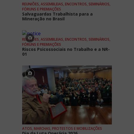
REUNIÕES, ASSEMBLEIAS, ENCONTROS, SEMINÁRIOS,
FÓRUNS E PREMIAÇÕES
Salvaguardas Trabalhista para a
Mineração no Brasil
REUNIÕES, ASSEMBLEIAS, ENCONTROS, SEMINÁRIOS,
FÓRUNS E PREMIAÇÕES
Riscos Psicossociais no Trabalho e a NR-
01
ATOS, MARCHAS, PROTESTOS E MOBILIZAÇÕES
Dia da Luta Operária 2026