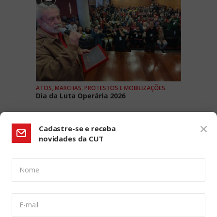
ATOS, MARCHAS, PROTESTOS E MOBILIZAÇÕES
Dia da Luta Operária 2026
Cadastre-se e receba
novidades da CUT
Nome
CONFIGURAÇÃO DE COOKIES:
E-mail