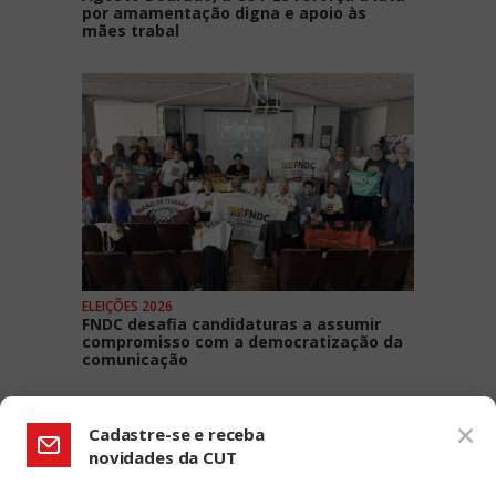
por amamentação digna e apoio às
mães trabal
ELEIÇÕES 2026
FNDC desafia candidaturas a assumir
compromisso com a democratização da
comunicação
Cadastre-se e receba
novidades da CUT