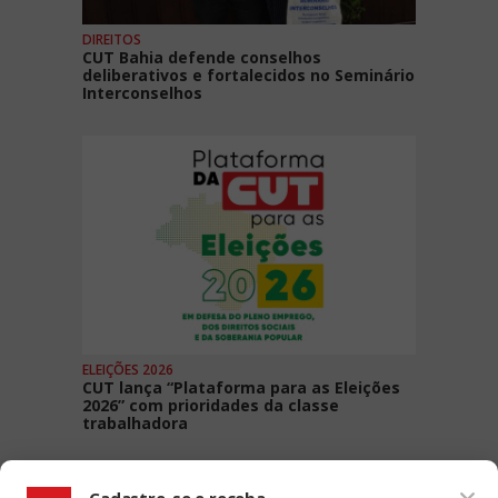
DIREITOS
CUT Bahia defende conselhos
deliberativos e fortalecidos no Seminário
Interconselhos
ELEIÇÕES 2026
CUT lança “Plataforma para as Eleições
2026” com prioridades da classe
trabalhadora