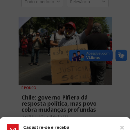
Todo o período
Relevância
É POUCO
Chile: governo Piñera dá
resposta política, mas povo
cobra mudanças profundas
29 OUTUBRO, 2019 - 16H33
Cadastre-se e receba