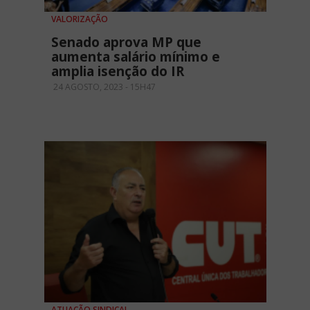
VALORIZAÇÃO
Senado aprova MP que
aumenta salário mínimo e
amplia isenção do IR
24 AGOSTO, 2023 - 15H47
ATUAÇÃO SINDICAL