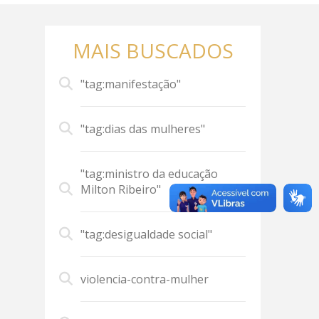
MAIS BUSCADOS
"tag:manifestação"
"tag:dias das mulheres"
"tag:ministro da educação
Milton Ribeiro"
"tag:desigualdade social"
violencia-contra-mulher