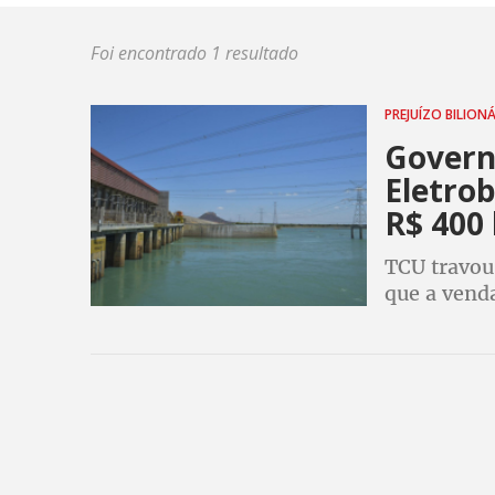
Foi encontrado 1 resultado
PREJUÍZO BILION
Govern
Eletrob
R$ 400 
TCU travou
que a venda
cofres públi