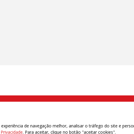
000 Brás, São Paulo/SP | Telefone (11) 2108 9200 - Fax (11) 2108 9310
xperiência de navegação melhor, analisar o tráfego do site e perso
e Privacidade
. Para aceitar, clique no botão "aceitar cookies".