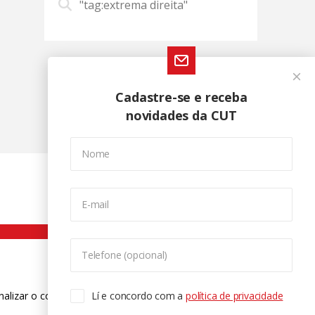
"tag:extrema direita"
Cadastre-se e receba
novidades da CUT
Nome
E-mail
Telefone (opcional)
nalizar o conteúdo. Para saber mais
Lí e concordo com a
política de privacidade