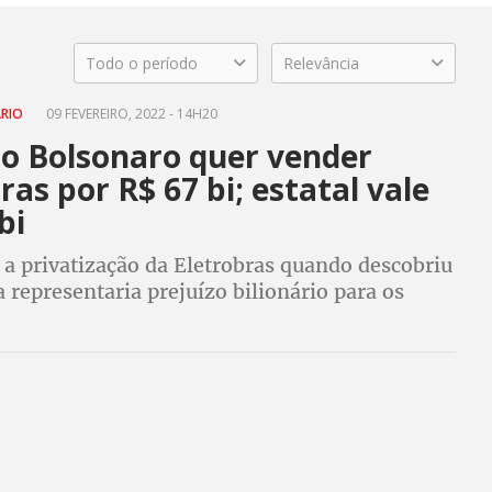
Todo o período
Relevância
ÁRIO
09 FEVEREIRO, 2022 - 14H20
o Bolsonaro quer vender
ras por R$ 67 bi; estatal vale
bi
 a privatização da Eletrobras quando descobriu
 representaria prejuízo bilionário para os
cos, ou seja, para o Brasil e os brasileiros