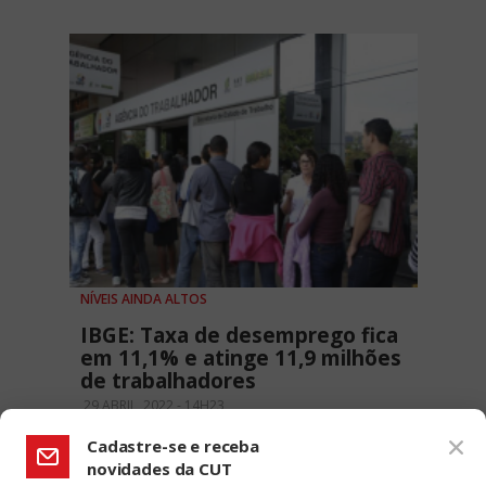
NÍVEIS AINDA ALTOS
IBGE: Taxa de desemprego fica
em 11,1% e atinge 11,9 milhões
de trabalhadores
29 ABRIL, 2022 - 14H23
Cadastre-se e receba
novidades da CUT