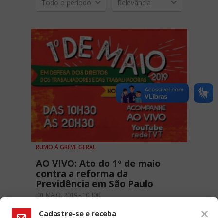
Todo o período
Relevância
RUMO À GREVE GERAL
AO VIVO: Ato do 1º de maio
contra a reforma da
Previdência em São Paulo
01 MAIO, 2019 - 10H00
Cadastre-se e receba