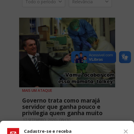
Todo o período
Relevância
MAIS UM ATAQUE
Governo trata como marajá
servidor que ganha pouco e
privilegia quem ganha muito
17 SETEMBRO, 2020 - 08H30
Cadastre-se e receba