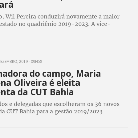
ará
o, Wil Pereira conduzirá novamente a maior
 estado no quadriênio 2019-2023. A vice-
a será ocupada por Helder Nogueira e a
geral por Lúcia Silveira
EZEMBRO, 2019 - 09H58
hadora do campo, Maria
a Oliveira é eleita
enta da CUT Bahia
dos e delegadas que escolheram os 36 novos
 da CUT Bahia para a gestão 2019/2023