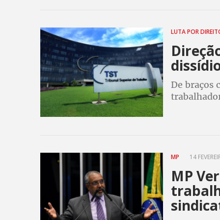
LUTA POR DIREI
Direção
dissídi
De braços 
trabalhado
emprego e d
ajuíza pedi
Trabalho
MP
14 FEVEREI
MP Ver
trabalh
sindica