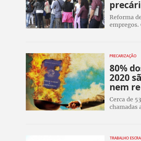
precári
Reforma de
empregos. 
direitos e
colunistas
PRECARIZAÇÃO
80% do
2020 sã
nem re
Cerca de 5
chamadas a
vendedores
empreended
direitos
TRABALHO ESCR