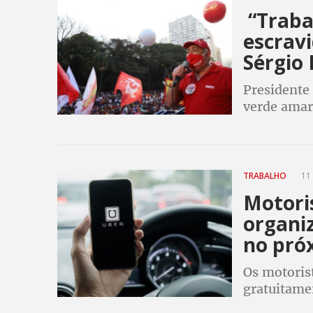
“Traba
escravi
Sérgio
Presidente 
verde amare
que só apr
pressão do
TRABALHO
11 
Motoris
organi
no pró
Os motoris
gratuitamen
possam ser