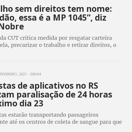
lho sem direitos tem nome:
dão, essa é a MP 1045”, diz
 Nobre
da CUT critica medida por resgatar carteira
la, precarizar o trabalho e retirar direitos, o
ofundará a crise do desemprego, e convoca à
 Parlamento e ao dia 18
FEVEREIRO, 2021 - 09H04
tas de aplicativos no RS
zam paralisação de 24 horas
ximo dia 23
tas estarão transportando passageiros
te até os centros de coleta de sangue para que
 feitas doações