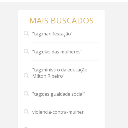
MAIS BUSCADOS
"tag:manifestação"
"tag:dias das mulheres"
"tag:ministro da educação
Milton Ribeiro"
"tag:desigualdade social"
violencia-contra-mulher