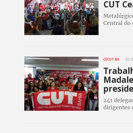
CUT Ce
Metalúrgic
Central do
presidênci
secretaria 
CECUT BA
02 D
Trabal
Madalen
presid
241 delega
dirigentes