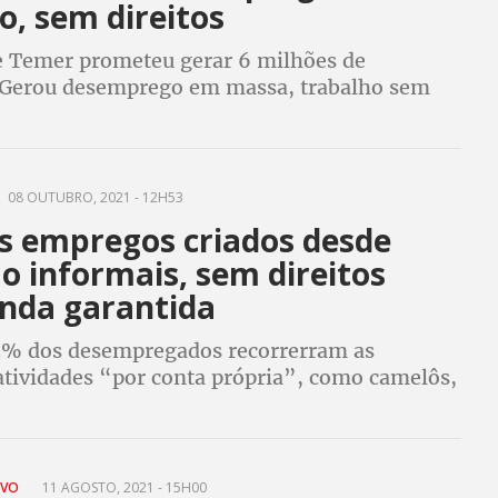
o, sem direitos
 Temer prometeu gerar 6 milhões de
Gerou desemprego em massa, trabalho sem
 mal remunerado. Mesmo assim, editoriais e
 contestam possível revogação das medidas
08 OUTUBRO, 2021 - 12H53
s empregos criados desde
o informais, sem direitos
nda garantida
3% dos desempregados recorrerram as
tividades “por conta própria”, como camelôs,
 de comida de rua ou pequenos
ores por não conseguir emprego formal, com
AVO
11 AGOSTO, 2021 - 15H00