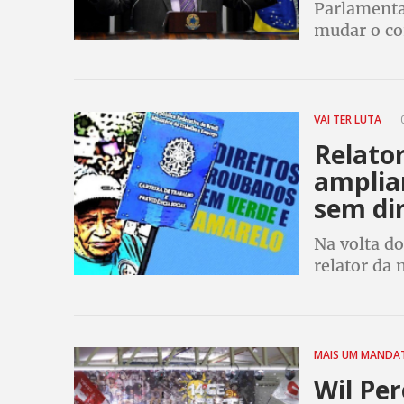
Parlamenta
mudar o co
Bolsonaro
VAI TER LUTA
0
Relato
amplia
sem dir
Na volta d
relator da
ampliar pa
contratos f
direitos
MAIS UM MAND
Wil Per