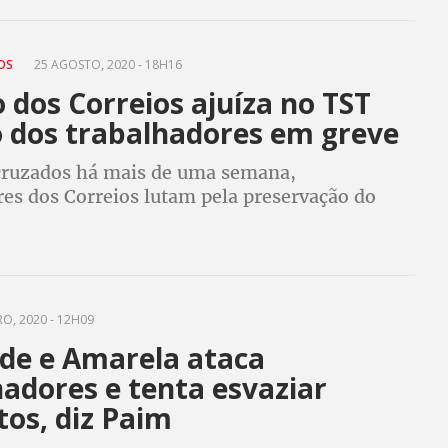
TOS
25 AGOSTO, 2020 - 18H16
 dos Correios ajuíza no TST
o dos trabalhadores em greve
cruzados há mais de uma semana,
res dos Correios lutam pela preservação do
ireitos. Já a empresa, por falta de acordo,
do de Dissídio no Tribunal Superior do
RO, 2020 - 12H09
de e Amarela ataca
adores e tenta esvaziar
tos, diz Paim