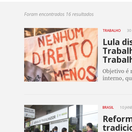
Foram encontrados 16 resultados
TRABALHO
30 
Lula di
Trabal
Trabal
Objetivo é 
interno, q
qualidade e
BRASIL
10 JANE
Reform
tradic