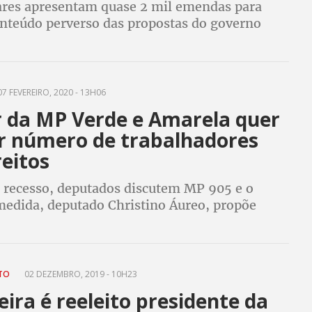
res apresentam quase 2 mil emendas para
nteúdo perverso das propostas do governo
7 FEVEREIRO, 2020 - 13H06
r da MP Verde e Amarela quer
r número de trabalhadores
eitos
o recesso, deputados discutem MP 905 e o
 medida, deputado Christino Áureo, propõe
ra trabalhadores com mais de 55 anos
lexibilizados, com baixos salários e sem
ATO
02 DEZEMBRO, 2019 - 10H23
eira é reeleito presidente da