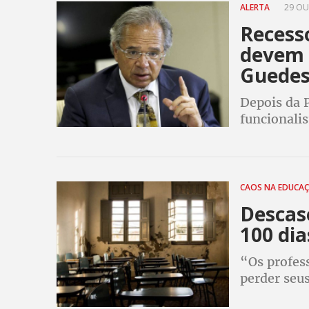
ALERTA
29 OU
Recesso
devem 
Guede
Depois da 
funcionalis
medidas
CAOS NA EDUCA
Descas
100 di
“Os profes
perder seus
medo de nã