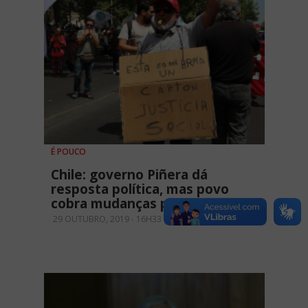
É POUCO
Chile: governo Piñera dá
resposta política, mas povo
cobra mudanças profundas
29 OUTUBRO, 2019 - 16H33