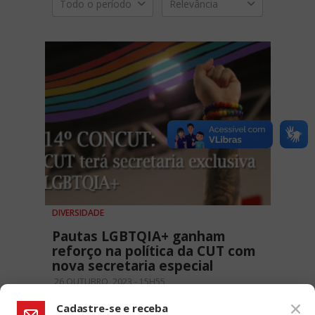
Todo o período
Relevância
DIVERSIDADE
Pautas LGBTQIA+ ganham
reforço na política da CUT com
nova secretaria especial
26 OUTUBRO, 2023 - 15H55
Cadastre-se e receba