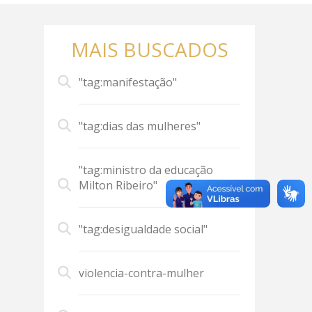
MAIS BUSCADOS
"tag:manifestação"
"tag:dias das mulheres"
"tag:ministro da educação
Milton Ribeiro"
"tag:desigualdade social"
violencia-contra-mulher