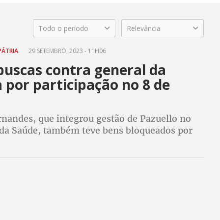
Todo o período
Relevância
PÁTRIA
29 SETEMBRO, 2023 - 11H06
buscas contra general da
 por participação no 8 de
rnandes, que integrou gestão de Pazuello no
 da Saúde, também teve bens bloqueados por
ão do STF, no âmbito da Operação Lesa Pátria