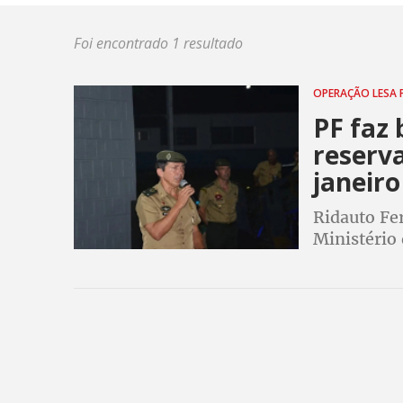
Foi encontrado 1 resultado
OPERAÇÃO LESA 
PF faz 
reserva
janeiro
Ridauto Fe
Ministério
determinaç