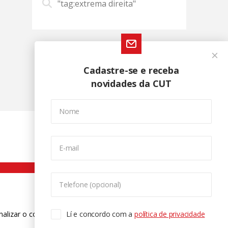
"tag:extrema direita"
Cadastre-se e receba
novidades da CUT
Nome
E-mail
Telefone (opcional)
nalizar o conteúdo. Para saber mais
Lí e concordo com a
política de privacidade