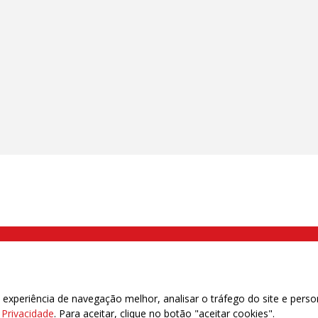
000 Brás, São Paulo/SP | Telefone (11) 2108 9200 - Fax (11) 2108 9310
xperiência de navegação melhor, analisar o tráfego do site e perso
e Privacidade
. Para aceitar, clique no botão "aceitar cookies".