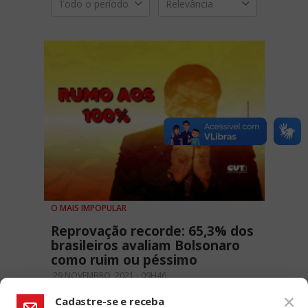
Todo o período
Relevância
O MAIS IMPOPULAR
Reprovação recorde: 65,3% dos
brasileiros avaliam Bolsonaro
como ruim ou péssimo
29 NOVEMBRO, 2021 - 09H46
Cadastre-se e receba