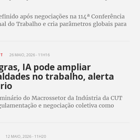
efinido após negociações na 114ª Conferência
al do Trabalho e cria parâmetros globais para
rabalhadores de plataformas. Convenção será
a sexta-feira (12)
UT
26 MAIO, 2026 - 11H16
gras, IA pode ampliar
ldades no trabalho, alerta
rio
minário do Macrossetor da Indústria da CUT
gulamentação e negociação coletiva como
 central para proteger trabalhadores diante
a Inteligência Artificial
12 MAIO, 2026 - 11H20