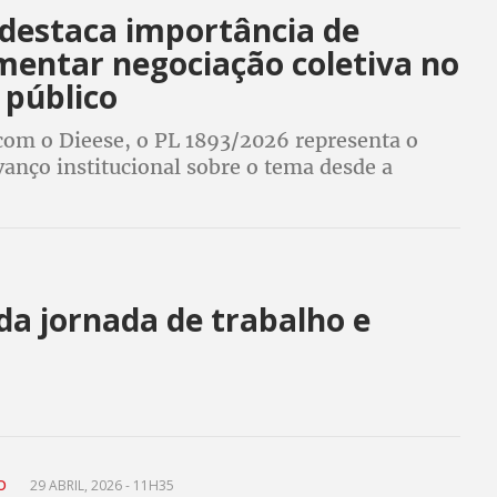
 destaca importância de
mentar negociação coletiva no
 público
com o Dieese, o PL 1893/2026 representa o
vanço institucional sobre o tema desde a
 da Convenção 151. Confira a íntegra clicando
final da matéria
da jornada de trabalho e
s
TO
29 ABRIL, 2026 - 11H35