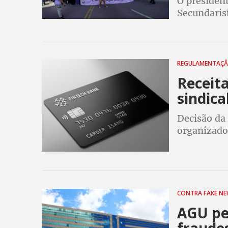
O president
Secundarist
legitima a
estudantil
REGULAMENTAÇ
Receit
sindica
Decisão da
organizado 
sistema fi
atual
CONTRA FAKE N
AGU pe
fraudes