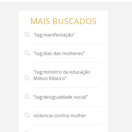
MAIS BUSCADOS
"tag:manifestação"
"tag:dias das mulheres"
"tag:ministro da educação
Milton Ribeiro"
"tag:desigualdade social"
violencia-contra-mulher