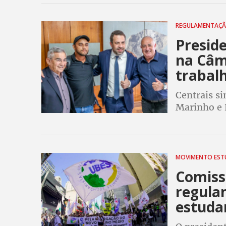
REGULAMENTAÇ
Presid
na Câm
trabalh
Centrais s
Marinho e 
de lei que
que texto 
MOVIMENTO EST
Comiss
regula
estuda