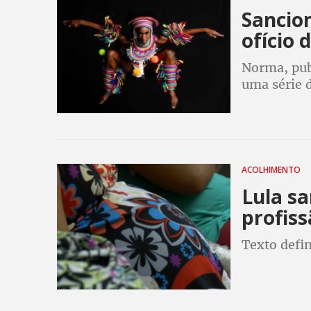
Sancio
ofício 
Norma, publ
uma série d
categoria, 
professores
ACOLHIMENTO
Lula sa
profiss
Texto defin