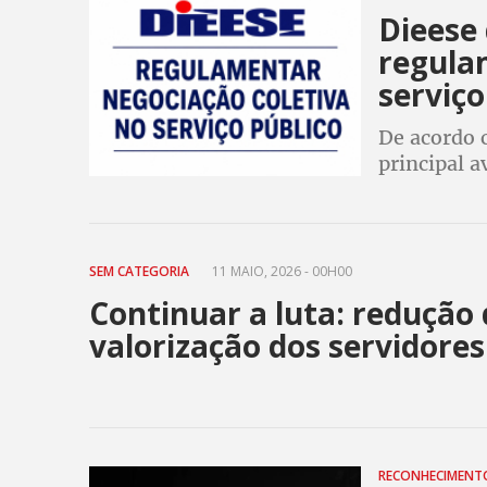
Dieese
regula
serviço
De acordo 
principal a
ratificação
no link no 
SEM CATEGORIA
11 MAIO, 2026 - 00H00
Continuar a luta: redução 
valorização dos servidore
RECONHECIMEN