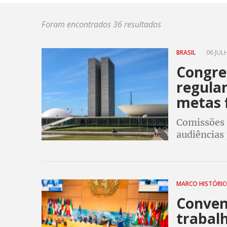
Foram encontrados 36 resultados
BRASIL
06 JULH
Congre
regula
metas f
Comissões 
audiências 
MARCO HISTÓRI
Conven
trabal