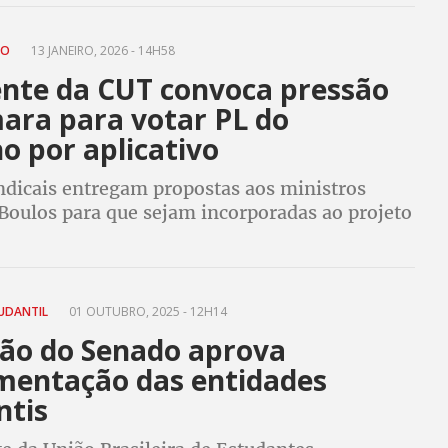
ÃO
13 JANEIRO, 2026 - 14H58
ente da CUT convoca pressão
ara para votar PL do
o por aplicativo
indicais entregam propostas aos ministros
Boulos para que sejam incorporadas ao projeto
 está na Câmara dos Deputados e reivindicam
seja votado logo
UDANTIL
01 OUTUBRO, 2025 - 12H14
ão do Senado aprova
mentação das entidades
ntis