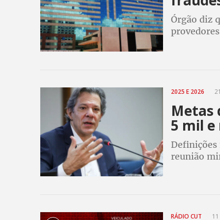
Órgão diz 
provedores
2025 E 2026
21
Metas 
5 mil e
Definições
reunião min
RÁDIO CUT
11