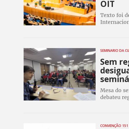
OIT
Texto foi d
Internacion
proteger t
votada nest
SEMINARIO DA C
Sem re
desigua
seminá
Mesa do se
debateu re
instrumento
do avanço d
CONVENÇÃO 151