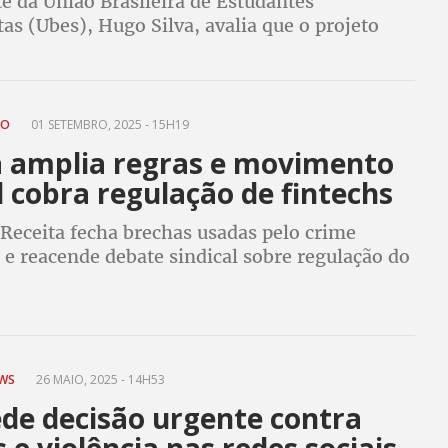
e da União Brasileira de Estudantes
as (Ubes), Hugo Silva, avalia que o projeto
s organizações que são a base do movimento
ÃO
01 SETEMBRO, 2025 - 15H19
a amplia regras e movimento
l cobra regulação de fintechs
 Receita fecha brechas usadas pelo crime
e reacende debate sindical sobre regulação do
nanceiro e necessidade de revisão do modelo
EWS
26 MAIO, 2025 - 14H53
de decisão urgente contra
 e violência nas redes sociais