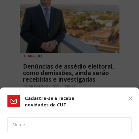
TRABALHO
Denúncias de assédio eleitoral,
como demissões, ainda serão
recebidas e investigadas
10 NOVEMBRO, 2022 - 09H52
Cadastre-se e receba
novidades da CUT
Nome