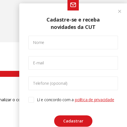
Cadastre-se e receba
novidades da CUT
Nome
E-mail
Telefone (opcional)
nalizar o conteúdo. Para saber mais
Lí e concordo com a
política de privacidade
ase
Cadastrar
CTRL+F2