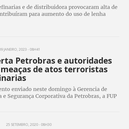
finarias e de distribuidora provocaram alta de
ontribuíram para aumento do uso de lenha
9 JANEIRO, 2023 - 08H41
erta Petrobras e autoridades
ameaças de atos terroristas
inarias
to enviado neste domingo à Gerencia de
a e Segurança Corporativa da Petrobras, a FUP
preocupação com a segurança dos
res e da população e cobra medidas imediatas
A
25 SETEMBRO, 2020 - 08H30