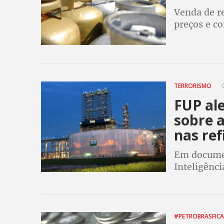
Venda de re
preços e c
TERRORISMO
0
FUP al
sobre 
nas ref
Em documen
Inteligênci
manifesta 
trabalhado
#PETROBRASFIC