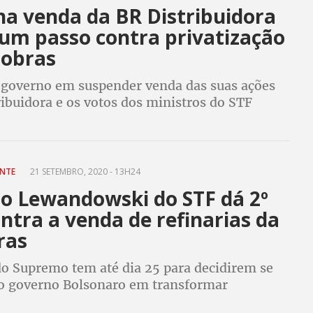
na venda da BR Distribuidora
 um passo contra privatização
robras
 governo em suspender venda das suas ações
ibuidora e os votos dos ministros do STF
nda das refinarias, sem aval do Congresso,
ana de vitórias dos petroleiros
NTE
21 SETEMBRO, 2020 - 13H24
ro Lewandowski do STF dá 2º
ntra a venda de refinarias da
ras
do Supremo tem até dia 25 para decidirem se
 governo Bolsonaro em transformar
em subsidiárias para posterior venda é ilegal.