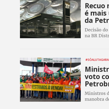
Recuo 
é mais
da Pet
Decisão do
na BR Distr
contra a ve
marcam sem
#SÓALUTAGARA
Minist
voto co
Petrob
Ministros 
manobra do
refinarias 