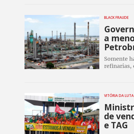
Fachin e L
BLACK FRAUDE
Governo
a meno
Petrob
Somente há
refinarias,
preço pret
VITÓRIA DA LUT
Minist
de vend
e TAG