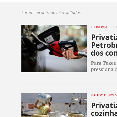
Foram encontrados 7 resultados
ECONOMIA
19
Privat
Petrobr
dos co
Para Tezeu 
pressiona 
Bolsonaro d
os combust
LEGADO DE BOL
Privat
cozinh