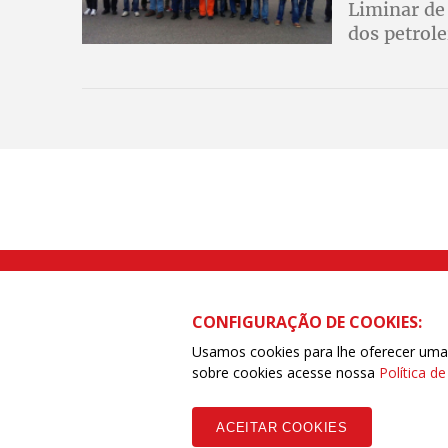
Liminar de
dos petrole
Catarina
Rua Caetano Pinto nº 575 CEP 03041-
CONFIGURAÇÃO DE COOKIES:
Usamos cookies para lhe oferecer uma e
sobre cookies acesse nossa
Política d
Copyleft CUT Central Única dos Trabalhadores 3.960 - Entidades Filia
ACEITAR COOKIES