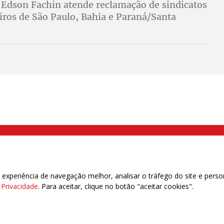
 Edson Fachin atende reclamação de sindicatos
iros de São Paulo, Bahia e Paraná/Santa
000 Brás, São Paulo/SP | Telefone (11) 2108 9200 - Fax (11) 2108 9310
xperiência de navegação melhor, analisar o tráfego do site e perso
e Privacidade
. Para aceitar, clique no botão "aceitar cookies".
das | 7.933.029 - Trabalhadores(as) Associados | 25.831.443 - Trabalhadores(as) na B