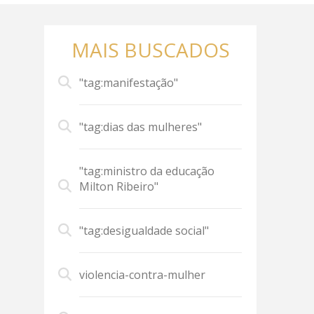
MAIS BUSCADOS
"tag:manifestação"
"tag:dias das mulheres"
"tag:ministro da educação
Milton Ribeiro"
"tag:desigualdade social"
violencia-contra-mulher