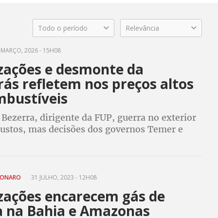
Todo o período
Relevância
 MARÇO, 2026 - 15H08
izações e desmonte da
ás refletem nos preços altos
mbustíveis
Bezerra, dirigente da FUP, guerra no exterior
custos, mas decisões dos governos Temer e
e privatizar subsidiárias da Petrobrás deixam
íveis mais caros
SONARO
31 JULHO, 2023 - 12H08
izações encarecem gás de
a na Bahia e Amazonas