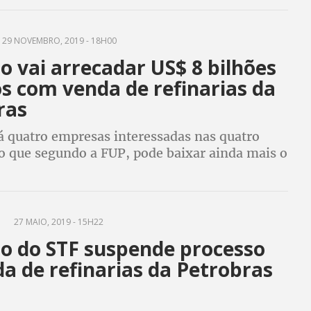
ewandowski votaram a favor dos petroleiros
29 NOVEMBRO, 2019 - 18H00
 vai arrecadar US$ 8 bilhões
s com venda de refinarias da
ras
 quatro empresas interessadas nas quatro
 o que segundo a FUP, pode baixar ainda mais o
endido pelo governo
A
27 MAIO, 2019 - 15H22
ro do STF suspende processo
a de refinarias da Petrobras