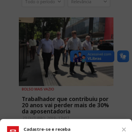
Todo o período
Relevância
BOLSO MAIS VAZIO
Trabalhador que contribuiu por
20 anos vai perder mais de 30%
da aposentadoria
23 OUTUBRO, 2019 - 17H17
Cadastre-se e receba