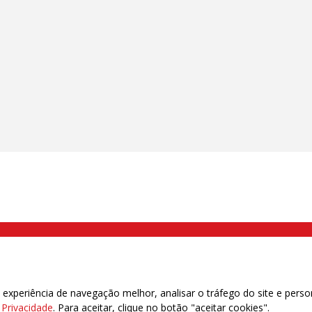
000 Brás, São Paulo/SP | Telefone (11) 2108 9200 - Fax (11) 2108 9310
xperiência de navegação melhor, analisar o tráfego do site e perso
e Privacidade
. Para aceitar, clique no botão "aceitar cookies".