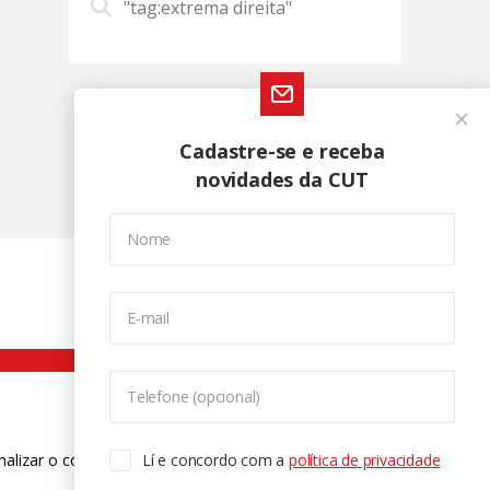
"tag:extrema direita"
Cadastre-se e receba
novidades da CUT
Nome
E-mail
Telefone (opcional)
nalizar o conteúdo. Para saber mais
Lí e concordo com a
política de privacidade