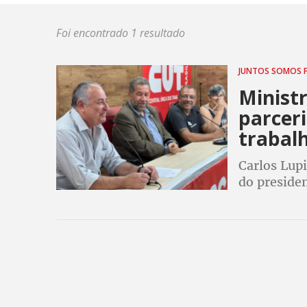
Foi encontrado 1 resultado
JUNTOS SOMOS 
Minist
parceri
trabal
Carlos Lupi
do preside
serem deba
Previdência