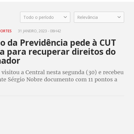
Todo o período
Relevância
FORTES
31 JANEIRO, 2023 - 08H42
ro da Previdência pede à CUT
a para recuperar direitos do
hador
 visitou a Central nesta segunda (30) e recebeu
nte Sérgio Nobre documento com 11 pontos a
tidos com urgência em Fórum Trabalho e
, que ministro disse que criará