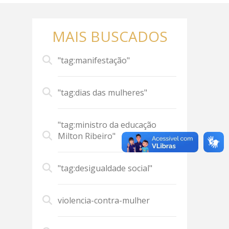
MAIS BUSCADOS
"tag:manifestação"
"tag:dias das mulheres"
"tag:ministro da educação
Milton Ribeiro"
"tag:desigualdade social"
violencia-contra-mulher