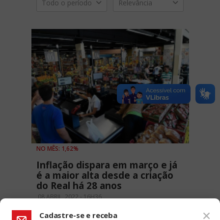
Todo o período
Relevância
NO MÊS: 1,62%
Inflação dispara em março e já
é a maior alta desde a criação
do Real há 28 anos
08 ABRIL, 2022 - 16H36
Cadastre-se e receba