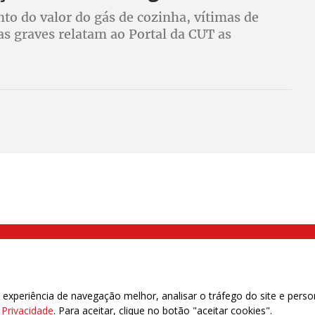
o do valor do gás de cozinha, vítimas de
s graves relatam ao Portal da CUT as
ias do uso do álcool no fogão à lenha
000 Brás, São Paulo/SP | Telefone (11) 2108 9200 - Fax (11) 2108 9310
xperiência de navegação melhor, analisar o tráfego do site e perso
e Privacidade
. Para aceitar, clique no botão "aceitar cookies".