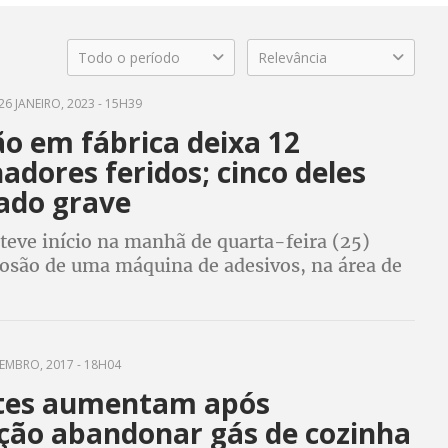
Todo o período
Relevância
26 JANEIRO, 2023 - 15H39
o em fábrica deixa 12
adores feridos; cinco deles
ado grave
teve início na manhã de quarta-feira (25)
losão de uma máquina de adesivos, na área de
a empresa Adelbras, em área onde também
dos produtos químicos
EMBRO, 2017 - 18H04
tes aumentam após
ção abandonar gás de cozinha