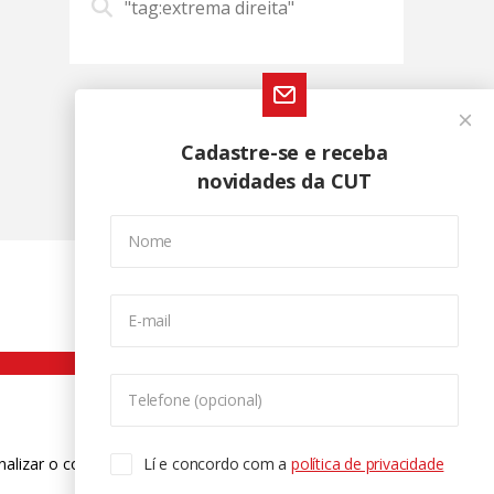
"tag:extrema direita"
Cadastre-se e receba
novidades da CUT
Nome
E-mail
Telefone (opcional)
nalizar o conteúdo. Para saber mais
Lí e concordo com a
política de privacidade