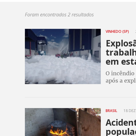
Foram encontrados 2 resultados
VINHEDO (SP)
Explosã
trabalh
em est
O incêndio 
após a exp
produção d
eram manti
BRASIL
18 DEZ
Aciden
popula