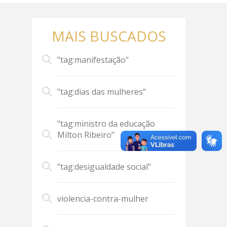
MAIS BUSCADOS
"tag:manifestação"
"tag:dias das mulheres"
"tag:ministro da educação
Milton Ribeiro"
"tag:desigualdade social"
violencia-contra-mulher