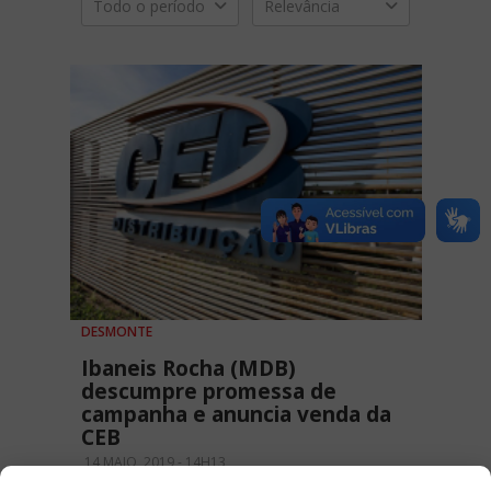
Todo o período
Relevância
DESMONTE
Ibaneis Rocha (MDB)
descumpre promessa de
campanha e anuncia venda da
CEB
14 MAIO, 2019 - 14H13