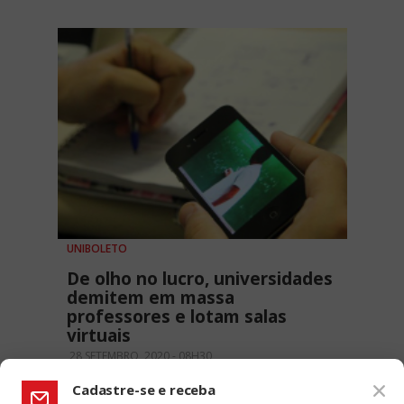
UNIBOLETO
De olho no lucro, universidades
demitem em massa
professores e lotam salas
virtuais
28 SETEMBRO, 2020 - 08H30
Cadastre-se e receba