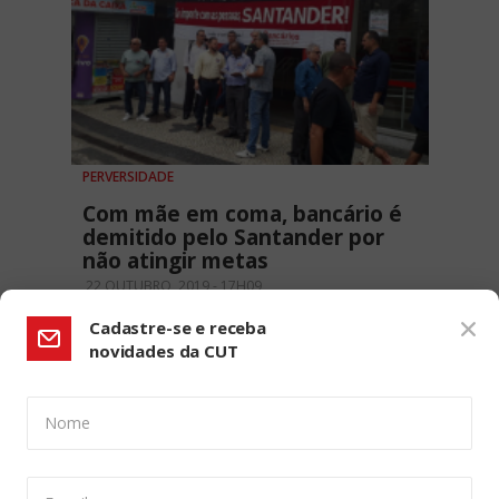
PERVERSIDADE
Com mãe em coma, bancário é
demitido pelo Santander por
não atingir metas
22 OUTUBRO, 2019 - 17H09
Cadastre-se e receba
novidades da CUT
Nome