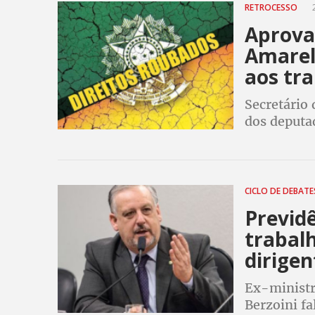
RETROCESSO
2
Aprova
Amarel
aos tr
Secretário 
dos deputa
derrubada n
trabalhado
CICLO DE DEBAT
Previdê
trabalh
dirige
Ex-ministro
Berzoini fa