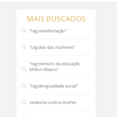
MAIS BUSCADOS
"tag:manifestação"
"tag:dias das mulheres"
"tag:ministro da educação
Milton Ribeiro"
"tag:desigualdade social"
violencia-contra-mulher