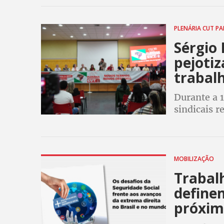
melhorias 
PLENÁRIA CUT P
Sérgio 
pejotiz
trabalh
Durante a 
sindicais r
destacam a
Previdência
MOBILIZAÇÃO
Trabal
definem
próxim