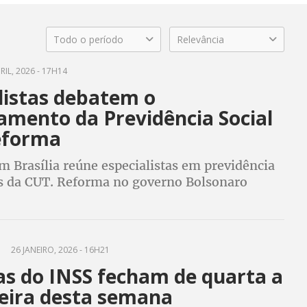
Todo o período
Relevância
RIL, 2026 - 17H14
listas debatem o
amento da Previdência Social
eforma
 Brasília reúne especialistas em previdência
es da CUT. Reforma no governo Bolsonaro
alores e aumentou tempo de contribuição
26 JANEIRO, 2026 - 16H21
as do INSS fecham de quarta a
feira desta semana