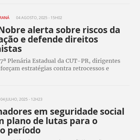
programadas nos sistemas previdenciários
ARANÁ
04 AGOSTO, 2025 - 15H02
Nobre alerta sobre riscos da
ação e defende direitos
istas
17ª Plenária Estadual da CUT-PR, dirigentes
eforçam estratégias contra retrocessos e
meaças da pejotização ao trabalho formal e à
 Social
04 JULHO, 2025 - 12H23
hadores em seguridade social
 plano de lutas para o
o período