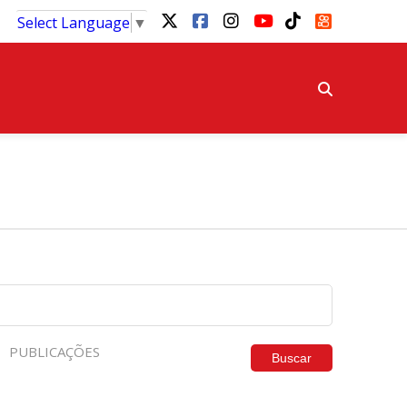
Select Language
▼
PUBLICAÇÕES
Buscar