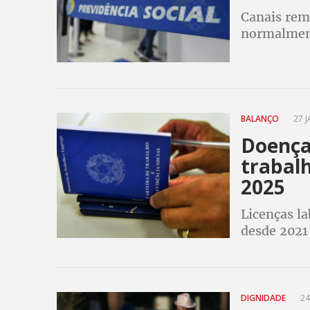
Canais rem
normalmen
BALANÇO
27 J
Doença
trabal
2025
Licenças la
desde 2021
DIGNIDADE
24