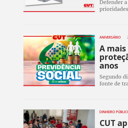
Defender a 
prioridades
Congresso
ANIVERSÁRIO
2
A mais 
proteçã
anos
Segundo dir
fonte de tr
municípios
DINHEIRO PÚBLI
CUT ap