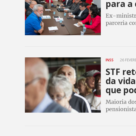
para a 
Ex-ministr
parceria c
Pensionista
Previdência
INSS
26 FEVERE
STF re
da vida
que po
Maioria dos
pensionista
INSS, mas 
poderá rece