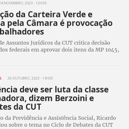
4 NOVEMBRO, 2023 - 12H39
ção da Carteira Verde e
a pela Câmara é provocação
abalhadores
de Assuntos Jurídicos da CUT critica decisão
dos federais em aprovar dois itens da MP 1045,
o Senado em 2021, que retira direitos de
res e favorecem patrões
ES
26 OUTUBRO, 2023 - 13H35
ncia deve ser luta da classe
adora, dizem Berzoini e
ntes da CUT
 da Previdência e Assistência Social, Ricardo
lou sobre o tema no Ciclo de Debates da CUT