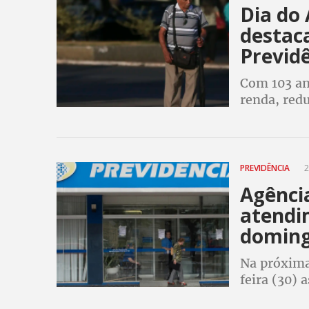
Dia do
destac
Previdê
Com 103 ano
renda, red
milhares d
PREVIDÊNCIA
2
Agênci
atendi
domin
Na próxima 
feira (30) 
fechadas p