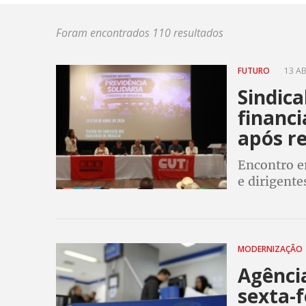
Foram encontrados 110 resultados
FUTURO
13 AB
Sindica
financi
após r
Encontro em
e dirigent
diminuiu v
MODERNIZAÇÃO
Agênci
sexta-