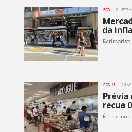
IPCA
01 SETEM
Mercad
da infl
Estimativa 
IPCA-15
26 AG
Prévia 
recua 0
É o menor 