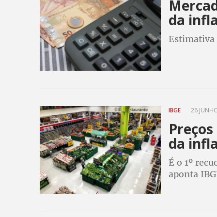
Mercad
da infl
Estimativa 
IBGE
26 JUNHO
Preços
da infl
É o 1º rec
aponta IBG