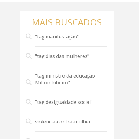
MAIS BUSCADOS
"tag:manifestação"
"tag:dias das mulheres"
"tag:ministro da educação
Milton Ribeiro"
"tag:desigualdade social"
violencia-contra-mulher