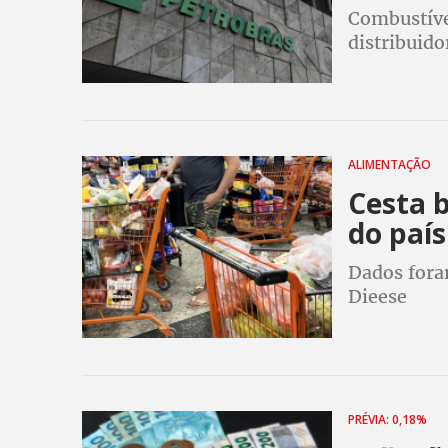
Combustíve
distribuido
ALIMENTAÇÃO
Cesta b
do país
Dados fora
Dieese
PRÉVIA: 0,18%