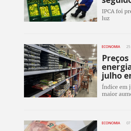
IPCA foi p
luz
ECONOMIA
25 
Preços
energia
julho 
Índice em 
maior aume
do IBGE
ECONOMIA
07 