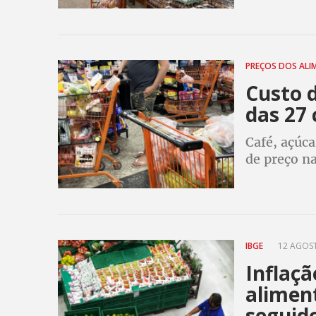
PREÇOS DOS AL
Custo d
das 27 
Café, açúca
de preço na
Dieese que
Companhia 
IBGE
12 AGOST
Inflaçã
alimen
seguid