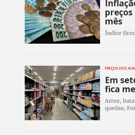
Inflaç
preços
mês
Índice fico
PREÇOS DOS AL
Em set
fica me
Arroz, bata
quedas; For
registraram
cidades