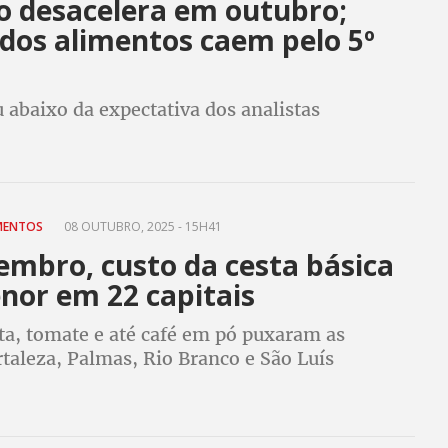
ão desacelera em outubro;
 dos alimentos caem pelo 5º
u abaixo da expectativa dos analistas
IMENTOS
08 OUTUBRO, 2025 - 15H41
embro, custo da cesta básica
nor em 22 capitais
ta, tomate e até café em pó puxaram as
taleza, Palmas, Rio Branco e São Luís
 as maiores deflações nos preços entre as 27