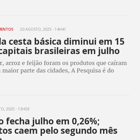
IMENTOS
20 AGOSTO, 2025 - 14H41
a cesta básica diminui em 15
capitais brasileiras em julho
r, arroz e feijão foram os produtos que caíram
 maior parte das cidades, A Pesquisa é do
 começou a ser feita em parceria com a
Nacional de Abastecimento (Conab).
O, 2025 - 13H03
o fecha julho em 0,26%;
tos caem pelo segundo mês
o