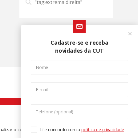
"tag:extrema direita"
Cadastre-se e receba
novidades da CUT
Nome
E-mail
Telefone (opcional)
nalizar o conteúdo. Para saber mais
Lí e concordo com a
política de privacidade