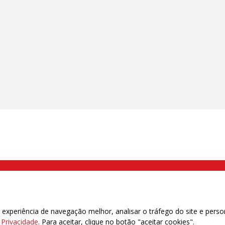
000 Brás, São Paulo/SP | Telefone (11) 2108 9200 - Fax (11) 2108 9310
xperiência de navegação melhor, analisar o tráfego do site e perso
e Privacidade
. Para aceitar, clique no botão "aceitar cookies".