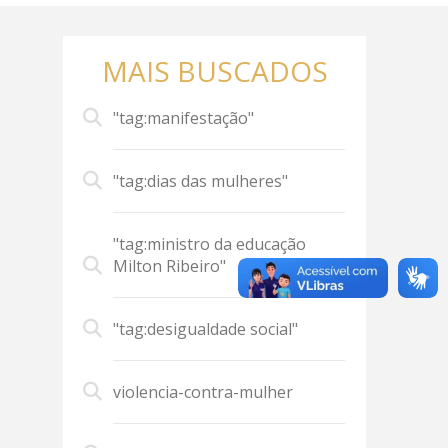
MAIS BUSCADOS
"tag:manifestação"
"tag:dias das mulheres"
"tag:ministro da educação
Milton Ribeiro"
"tag:desigualdade social"
violencia-contra-mulher