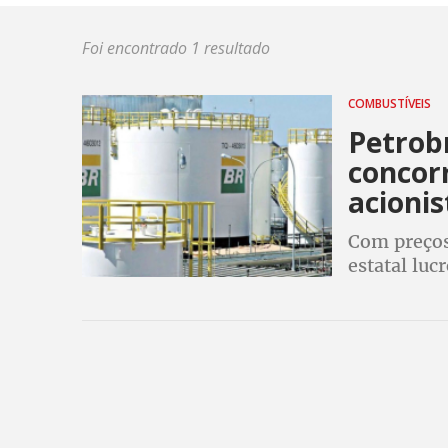
Foi encontrado 1 resultado
COMBUSTÍVEIS
Petrobr
concorr
acioni
Com preços 
estatal luc
distribuiu 
na extração