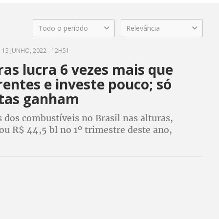
Todo o período
Relevância
15 JUNHO, 2022 - 12H51
as lucra 6 vezes mais que
entes e investe pouco; só
stas ganham
dos combustíveis no Brasil nas alturas,
rou R$ 44,5 bl no 1º trimestre deste ano,
US$ 10,2 bi para acionistas, mas investiu pouco
 do petróleo do pré-sal