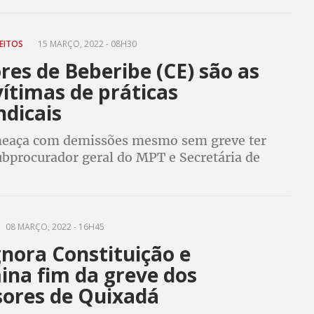
REITOS
15 MARÇO, 2022 - 08H30
res de Beberibe (CE) são as
ítimas de práticas
ndicais
meaça com demissões mesmo sem greve ter
ubprocurador geral do MPT e Secretária de
o e Política Sindical da CUT denunciam
 perseguição aos que procuram seus direitos
08 MARÇO, 2022 - 16H45
gnora Constituição e
ina fim da greve dos
sores de Quixadá