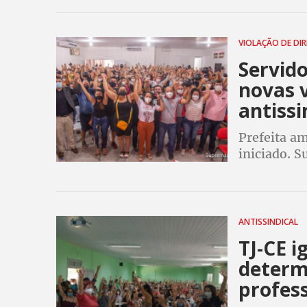
VIOLAÇÃO DE DI
Servido
novas v
antissi
Prefeita a
iniciado. S
Organizaçã
aumento da
ANTISSINDICAL
TJ-CE i
determ
profes