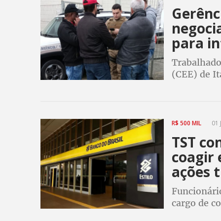
Gerênci
negoci
para i
Trabalhado
(CEE) de I
chamada pe
dialogar. S
R$ 500 MIL
01 
TST co
coagir 
ações t
Funcionári
cargo de c
Federal