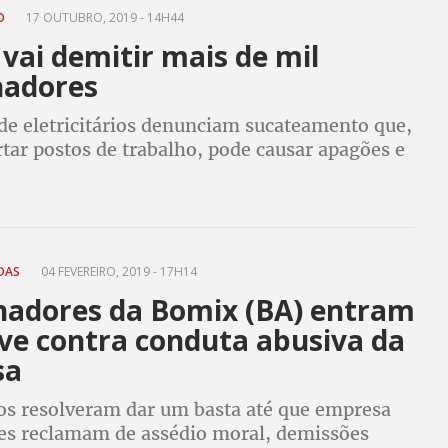
ÃO
17 OUTUBRO, 2019 - 14H44
vai demitir mais de mil
hadores
 de eletricitários denunciam sucateamento que,
tar postos de trabalho, pode causar apagões e
a população de todas as regiões do Brasil
DAS
04 FEVEREIRO, 2019 - 17H14
hadores da Bomix (BA) entram
ve contra conduta abusiva da
sa
os resolveram dar um basta até que empresa
les reclamam de assédio moral, demissões