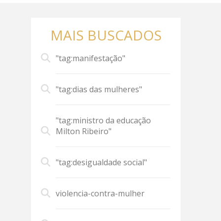
MAIS BUSCADOS
"tag:manifestação"
"tag:dias das mulheres"
"tag:ministro da educação
Milton Ribeiro"
"tag:desigualdade social"
violencia-contra-mulher