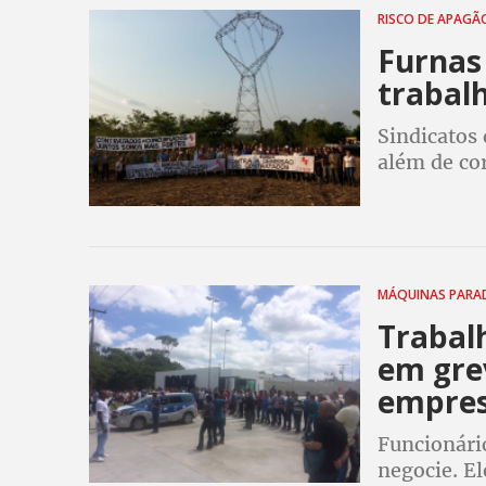
RISCO DE APAG
Furnas 
trabal
Sindicatos
além de cor
prejudicar 
MÁQUINAS PARA
Trabal
em gre
empre
Funcionári
negocie. E