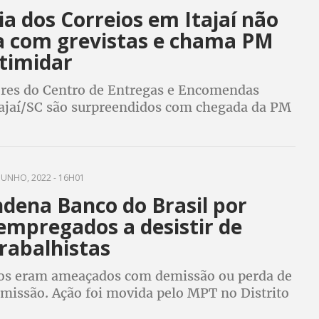
a dos Correios em Itajaí não
a com grevistas e chama PM
ntimidar
res do Centro de Entregas e Encomendas
tajaí/SC são surpreendidos com chegada da PM
la gerência da unidade que se recusa a
indicato denuncia prática antissindical
JUNHO, 2022 - 16H01
ndena Banco do Brasil por
empregados a desistir de
rabalhistas
os eram ameaçados com demissão ou perda de
omissão. Ação foi movida pelo MPT no Distrito