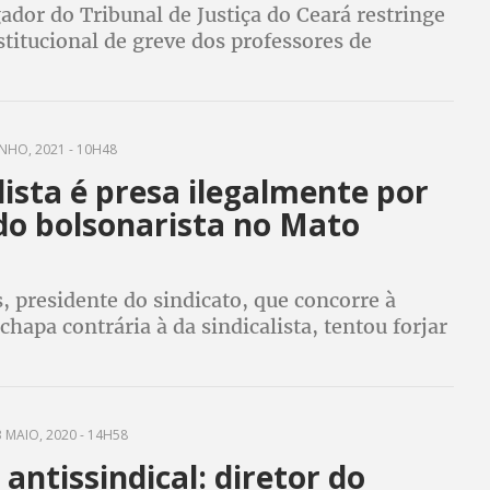
dor do Tribunal de Justiça do Ceará restringe
stitucional de greve dos professores de
exigir volta às aulas e proibir manifestações
 multa diária de R$ 5 mil
NHO, 2021 - 10H48
lista é presa ilegalmente por
do bolsonarista no Mato
 presidente do sindicato, que concorre à
chapa contrária à da sindicalista, tentou forjar
falsidade ideológica em elaboração de
 de trabalhadores para assembleias
 MAIO, 2020 - 14H58
 antissindical: diretor do