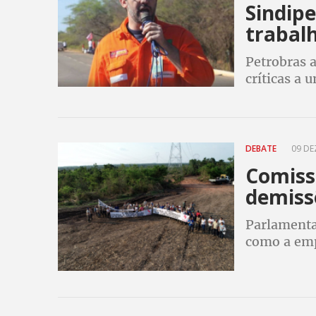
Sindipe
trabal
Petrobras a
críticas a 
"desculpa 
DEBATE
09 DE
Comiss
demiss
Parlamenta
como a emp
técnicos d
eletricista