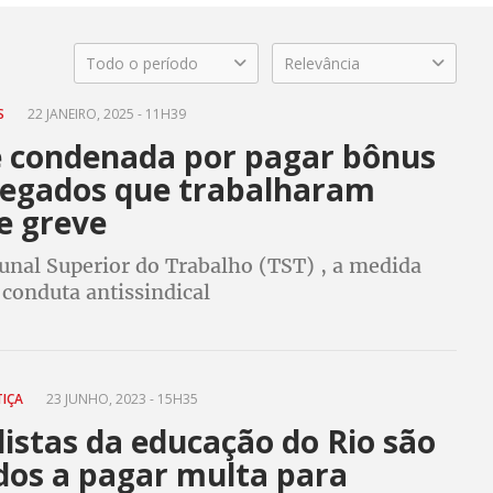
Todo o período
Relevância
US
22 JANEIRO, 2025 - 11H39
 é condenada por pagar bônus
egados que trabalharam
e greve
bunal Superior do Trabalho (TST) , a medida
 conduta antissindical
TIÇA
23 JUNHO, 2023 - 15H35
listas da educação do Rio são
dos a pagar multa para