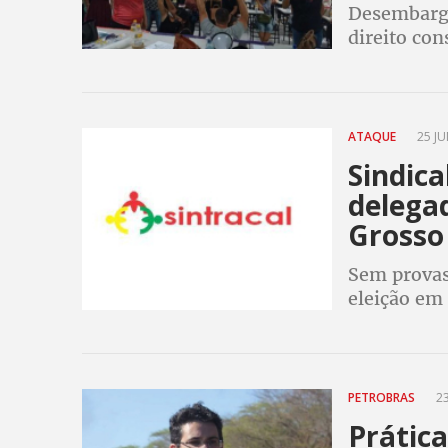
Desembarga
direito con
Quixadá ao 
sob pena de
ATAQUE
25 JU
Sindica
delega
Grosso
Sem provas,
eleição em 
acusação e 
convocação
PETROBRAS
23
Prática