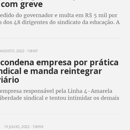
 com greve
pedido do governador e multa em R$ 5 mil por
 dos 48 dirigentes do sindicato da educação. A
eivindica o pagamento do piso nacional, entre
itos
AGOSTO, 2022 - 10H07
a condena empresa por prática
ndical e manda reintegrar
iário
, empresa responsável pela Linha 4-Amarela
liberdade sindical e tentou intimidar os demais
os. Trabalhador também receberá indenização
15 JULHO, 2022 - 10H59