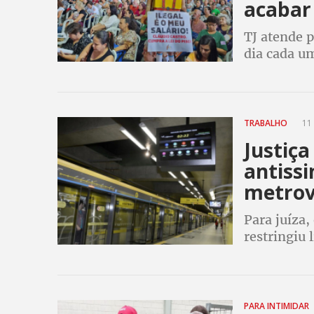
acabar
TJ atende 
dia cada um
categoria r
outros dire
TRABALHO
11 
Justiç
antissi
metrov
Para juíza
restringiu 
funcionári
PARA INTIMIDAR