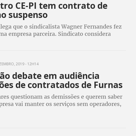
tro CE-PI tem contrato de
ho suspenso
lega que o sindicalista Wagner Fernandes fez
uma empresa parceira. Sindicato considera
patética" o motivo apresentado pela empresa
ZEMBRO, 2019 - 12H14
ão debate em audiência
ões de contratados de Furnas
res questionam as demissões e querem saber
resa vai manter os serviços sem operadores,
e manutenção eletromecânica e eletrônica,
s do setor de transmissão e engenheiros