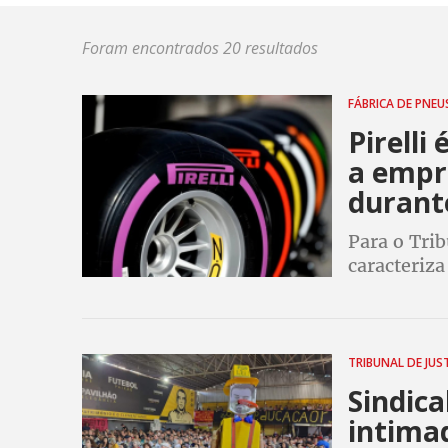
Foram encontrados 20 resultados
FÁBRICA DE PNE
Pirelli
a empr
durant
Para o Tri
caracteriza
TRIBUNAL DE JUS
Sindica
intima