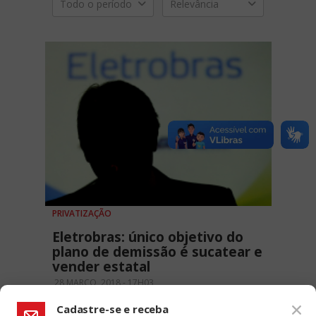
Todo o período
Relevância
PRIVATIZAÇÃO
Eletrobras: único objetivo do
plano de demissão é sucatear e
vender estatal
28 MARÇO, 2018 - 17H03
Cadastre-se e receba