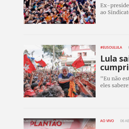
Ex-preside
ao Sindica
#EUSOULULA
0
Lula sa
cumprir
"Eu não est
eles saber
correr e eu
presidente
AO VIVO
06 AB