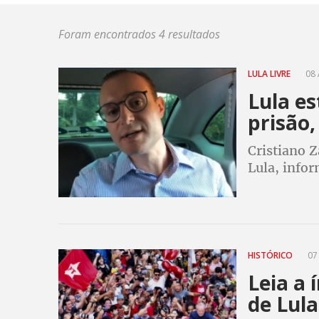
Foram encontrados 4 resultados
LULA LIVRE
08 
Lula e
prisão,
Cristiano 
Lula, info
tomadas e a
HISTÓRICO
07 
Leia a 
de Lul