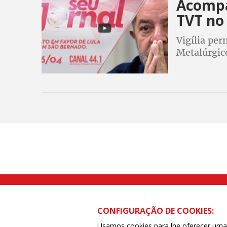
Acompa
TVT no 
Vigília pe
Metalúrgic
por milita
ao ex-pres
Rua Caetano Pinto nº 575 CEP 03041-
CONFIGURAÇÃO DE COOKIES:
Usamos cookies para lhe oferecer uma e