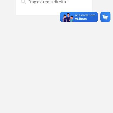
"tag:extrema direita"