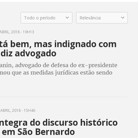
Todo o período
Relevância
ABRIL, 2018 - 19H13
stá bem, mas indignado com
 diz advogado
Zanin, advogado de defesa do ex-presidente
rmou que as medidas jurídicas estão sendo
credita que a prisão será revertida
ABRIL, 2018 - 15H46
íntegra do discurso histórico
a em São Bernardo