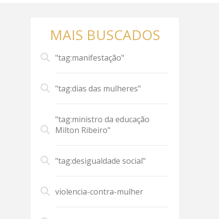
MAIS BUSCADOS
"tag:manifestação"
"tag:dias das mulheres"
"tag:ministro da educação
Milton Ribeiro"
"tag:desigualdade social"
violencia-contra-mulher