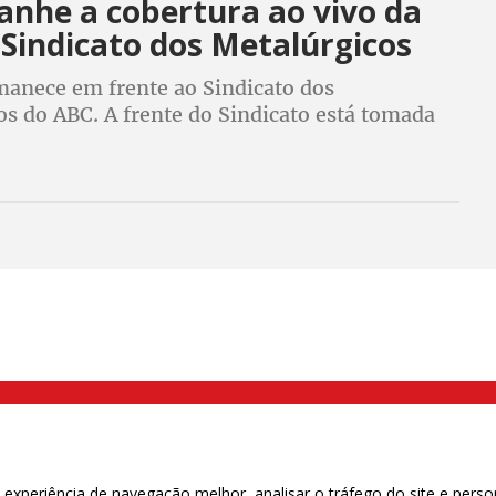
nhe a cobertura ao vivo da
Sindicato dos Metalúrgicos
rmanece em frente ao Sindicato dos
os do ABC. A frente do Sindicato está tomada
ntes que não param de chegar em solidariedade
idente Lula e defesa da democracia
000 Brás, São Paulo/SP | Telefone (11) 2108 9200 - Fax (11) 2108 9310
xperiência de navegação melhor, analisar o tráfego do site e perso