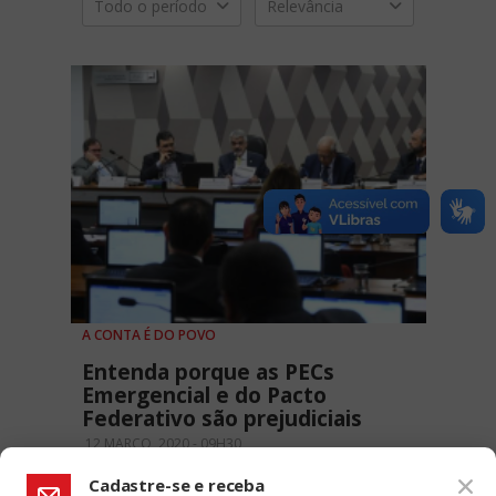
Todo o período
Relevância
A CONTA É DO POVO
Entenda porque as PECs
Emergencial e do Pacto
Federativo são prejudiciais
12 MARÇO, 2020 - 09H30
Cadastre-se e receba