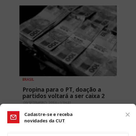
BRASIL
Propina para o PT, doação a
partidos voltará a ser caixa 2
09 SETEMBRO, 2016 - 11H41
Cadastre-se e receba
novidades da CUT