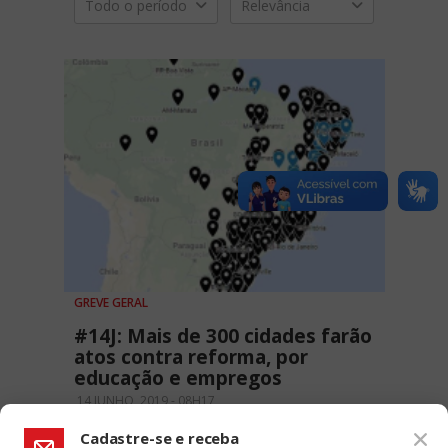
Todo o período
Relevância
GREVE GERAL
#14J: Mais de 300 cidades farão
atos contra reforma, por
educação e empregos
14 JUNHO, 2019 - 08H17
Cadastre-se e receba